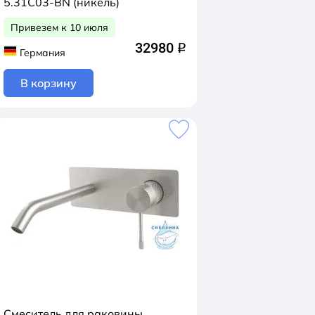
5.31C03-BN (никель)
Привезем к 10 июля
32980
q
Германия
В корзину
Смеситель для раковины