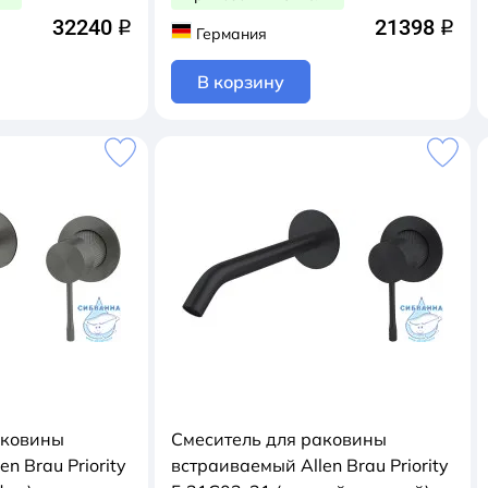
32240
21398
q
q
Германия
В корзину
аковины
Смеситель для раковины
n Brau Priority
встраиваемый Allen Brau Priority