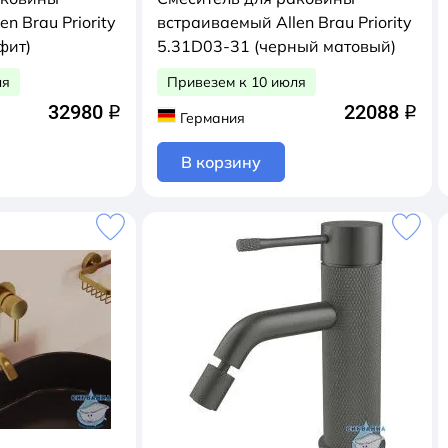
n Brau Priority
встраиваемый Allen Brau Priority
фит)
5.31D03-31 (черный матовый)
ля
Привезем к 10 июля
32980
22088
q
q
Германия
В корзину