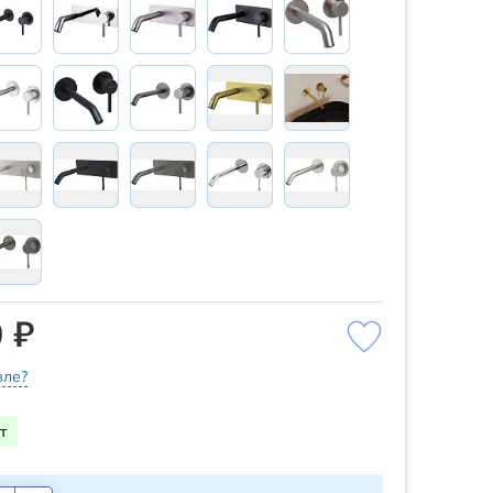
 ₽
ле?
т