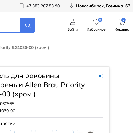
+7 383 207 53 90
Новосибирск, Есенина, 67
0
0
Войти
Избранное
Корзина
rity 5.31030-00 (хром )
ель для раковины
аемый Allen Brau Priority
-00 (хром )
060568
1030-00
цветки: