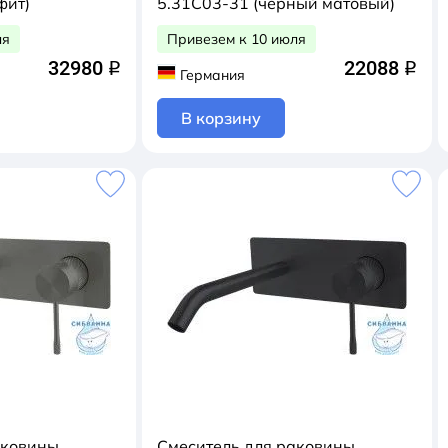
фит)
5.31C03-31 (черный матовый)
ля
Привезем к 10 июля
32980
22088
q
q
Германия
В корзину
аковины
Смеситель для раковины