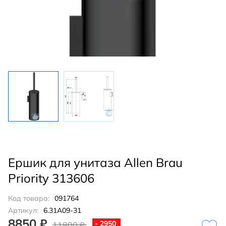
Ершик для унитаза Allen Brau
Priority 313606
Код товара:
091764
Артикул:
6.31A09-31
8850 ₽
- 2950
11800 ₽