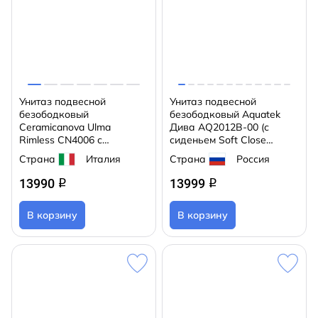
Унитаз подвесной
Унитаз подвесной
безободковый
безободковый Aquatek
Ceramicanova Ulma
Дива AQ2012B-00 (с
Rimless CN4006 с
сиденьем Soft Close
сиденьем быстросъемным
(микролифт)
Страна
Италия
Страна
Россия
Soft Close (микролифт)
13990
13999
q
q
В корзину
В корзину