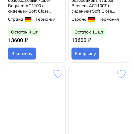
безободковый Abber
безободковый Abber
Bequem AC1100 с
Bequem AC1100T с
сиденьем Soft Close
сиденьем Soft Close
(микролифт) (белый)
(микролифт) (белый)
Страна
Германия
Страна
Германия
Остаток 4 шт
Остаток 11 шт
13600
13600
q
q
В корзину
В корзину