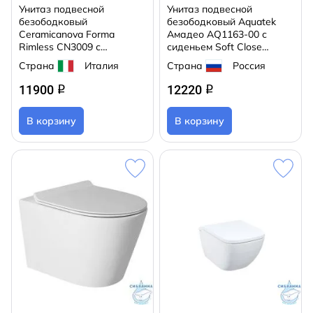
Унитаз подвесной
Унитаз подвесной
безободковый
безободковый Aquatek
Ceramicanova Forma
Амадео AQ1163-00 с
Rimless CN3009 с
сиденьем Soft Close
сиденьем быстросъемным
(микролифт)
Страна
Италия
Страна
Россия
Soft Close (микролифт)
11900
12220
q
q
В корзину
В корзину