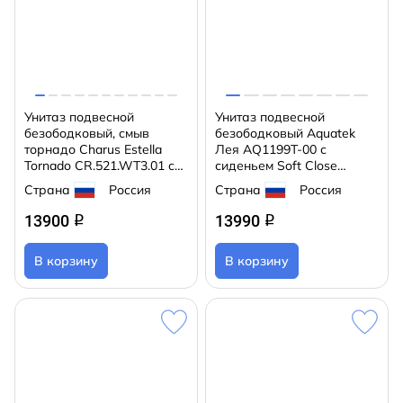
Унитаз подвесной
Унитаз подвесной
безободковый, смыв
безободковый Aquatek
торнадо Charus Estella
Лея AQ1199T-00 с
Tornado CR.521.WT3.01 с
сиденьем Soft Close
сиденьем Soft Close
(микролифт)
Страна
Россия
Страна
Россия
(микролифт)
13900
13990
q
q
В корзину
В корзину