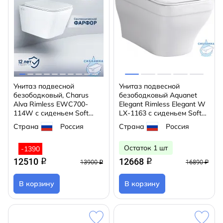
Унитаз подвесной
Унитаз подвесной
безободковый, Charus
безободковый Aquanet
Alva Rimless EWC700-
Elegant Rimless Elegant W
114W с сиденьем Soft
LX-1163 с сиденьем Soft
Close (микролифт)
Close (микролифт)
Страна
Россия
Страна
Россия
Остаток 1 шт
-1390
12510
12668
q
q
13900
16890 ₽
q
В корзину
В корзину