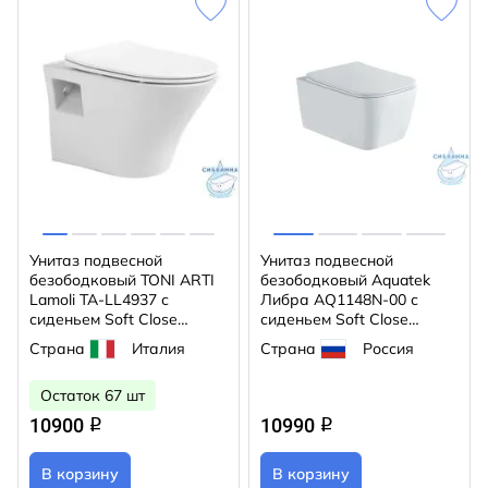
Унитаз подвесной
Унитаз подвесной
безободковый TONI ARTI
безободковый Aquatek
Lamoli TA-LL4937 с
Либра AQ1148N-00 с
сиденьем Soft Close
сиденьем Soft Close
(микролифт)
(микролифт)
Страна
Италия
Страна
Россия
Остаток 67 шт
10900
10990
q
q
В корзину
В корзину