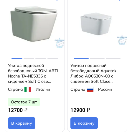
Унитаз подвесной
Унитаз подвесной
безободковый TONI ARTI
безободковый Aquatek
Noche TA-NE5335 с
Либра AQ0530N-00 с
сиденьем Soft Close
сиденьем Soft Close
(микролифт)
(микролифт)
Страна
Италия
Страна
Россия
Остаток 7 шт
12700
12900
q
q
В корзину
В корзину