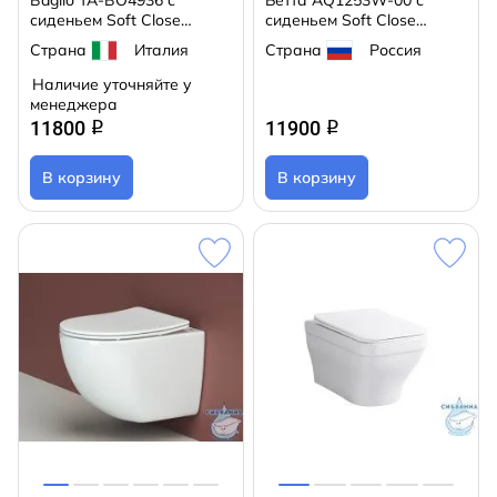
Baglio TA-BO4936 с
Бетта AQ1253W-00 с
сиденьем Soft Close
сиденьем Soft Close
(микролифт)
(микролифт)
Страна
Италия
Страна
Россия
Наличие уточняйте у
менеджера
11800
11900
q
q
В корзину
В корзину