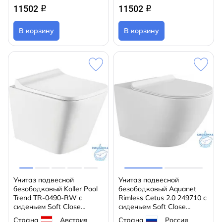
11502
11502
q
q
В корзину
В корзину
Унитаз подвесной
Унитаз подвесной
безободковый Koller Pool
безободковый Aquanet
Trend TR-0490-RW с
Rimless Cetus 2.0 249710 с
сиденьем Soft Close
сиденьем Soft Close
(микролифт)
(микролифт)
Страна
Австрия
Страна
Россия