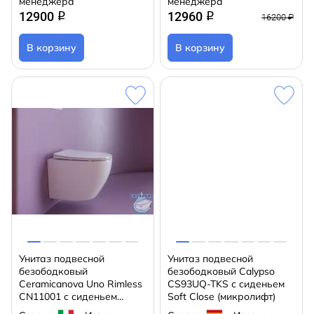
менеджера
менеджера
12900
12960
q
q
16200 ₽
В корзину
В корзину
Унитаз подвесной
Унитаз подвесной
безободковый
безободковый Calypso
Ceramicanova Uno Rimless
CS93UQ-TKS с сиденьем
CN11001 с сиденьем
Soft Close (микролифт)
быстросъемным Soft Close