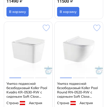
11490
11500
q
q
В корзину
В корзину
Унитаз подвесной
Унитаз подвесной
безободковый Koller Pool
безободковый Koller Pool
Kvadro KR-0530-RW с
Round RN-0520-RW с
сиденьем Soft Close
сиденьем Soft Close
(микролифт)
(микролифт)
Страна
Австрия
Страна
Австрия