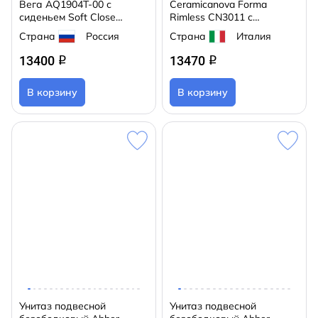
Вега AQ1904T-00 с
Ceramicanova Forma
сиденьем Soft Close
Rimless CN3011 с
(микролифт)
сиденьем быстросъемным
Страна
Россия
Страна
Италия
Soft Close (микролифт)
13400
13470
q
q
В корзину
В корзину
Унитаз подвесной
Унитаз подвесной