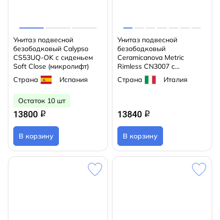
Унитаз подвесной
Унитаз подвесной
безободковый Calypso
безободковый
CS53UQ-OK с сиденьем
Ceramicanova Metric
Soft Close (микролифт)
Rimless CN3007 с
сиденьем быстросъемным
Страна
Испания
Страна
Италия
Soft Close (микролифт)
Остаток 10 шт
13800
13840
q
q
В корзину
В корзину