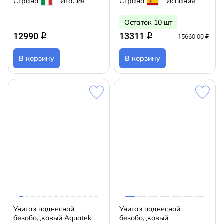
Страна
Италия
Страна
Испания
(микролифт)
Остаток 10 шт
12990
13311
q
q
15660.00 ₽
В корзину
В корзину
Унитаз подвесной
Унитаз подвесной
безободковый Aquatek
безободковый