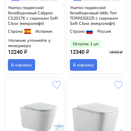
Унитаз подвесной
Унитаз подвесной
безободковый Calypso
безободковый Iddis Torr
CS201TK с сиденьем Soft
TORRDSEi25 с сиденьем
Close (микролифт)
Soft Close (микролифт)
Страна
Испания
Страна
Россия
Наличие уточняйте у
Остаток 1 шт
менеджера
12240
12340
q
q
18990 ₽
В корзину
В корзину