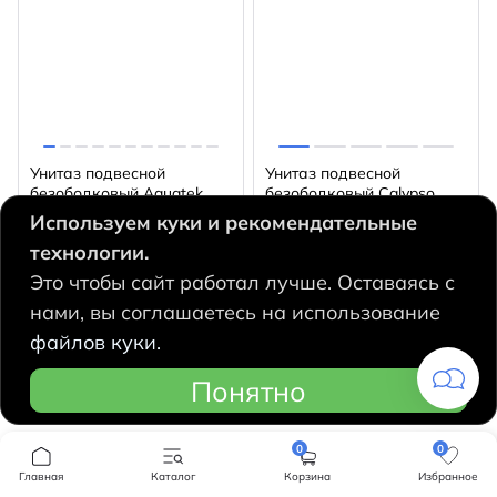
Унитаз подвесной
Унитаз подвесной
безободковый Aquatek
безободковый Calypso
Европа AQ1900-00 (с
CS46UQ-TKS с сиденьем
Используем куки и рекомендательные
сиденьем Soft Close
Soft Close (микролифт)
технологии.
(микролифт)
Страна
Россия
Страна
Испания
Это чтобы сайт работал лучше. Оставаясь с
нами, вы соглашаетесь на использование
Остаток 10 шт
14000
файлов куки.
14100
q
q
Понятно
В корзину
В корзину
0
0
Главная
Каталог
Корзина
Избранное