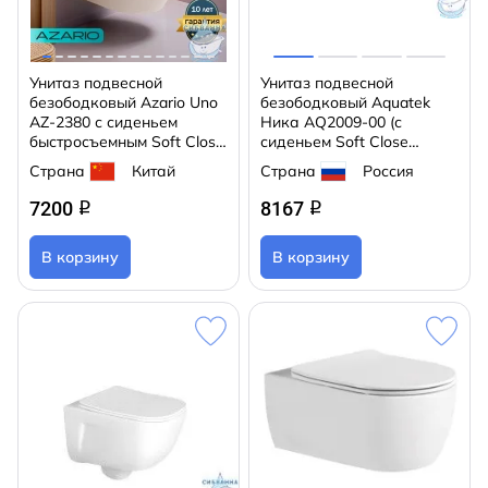
Унитаз подвесной
Унитаз подвесной
безободковый Azario Uno
безободковый Aquatek
AZ-2380 с сиденьем
Ника AQ2009-00 (с
быстросъемным Soft Close
сиденьем Soft Close
(микролифт)
(микролифт)
Страна
Китай
Страна
Россия
7200
8167
q
q
В корзину
В корзину