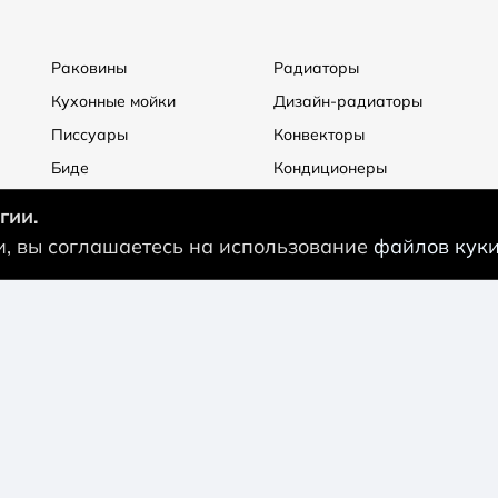
Раковины
Радиаторы
Кухонные мойки
Дизайн-радиаторы
Писсуары
Конвекторы
Биде
Кондиционеры
Дренажные каналы и
Вытяжные вентиляторы
гии.
трапы
Монтажный профиль
ми, вы соглашаетесь на использование
файлов куки
Керамическая плитка
Средства по уходу
Котлы отопления
Теплые полы
Системы защиты от
Встраиваемые ниши
протечек
Распродажа
Аксессуары
Водонагреватели
й
Карта сайта