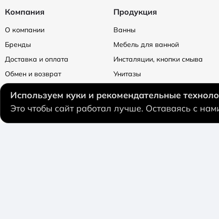
Компания
Продукция
О компании
Ванны
Бренды
Мебель для ванной
Доставка и оплата
Инсталяции, кнопки смыва
Обмен и возврат
Унитазы
Политика конфендициальности
Смесители
Используем куки и рекомендательные техноло
Отзывы
Душевая программа
Это чтобы сайт работал лучше. Оставаясь с на
Контакты
Кабины и ограждения
Душевые поддоны
Сифоны и трапы
Полотенцесушители
Предоставленная на сайте информация не является публично