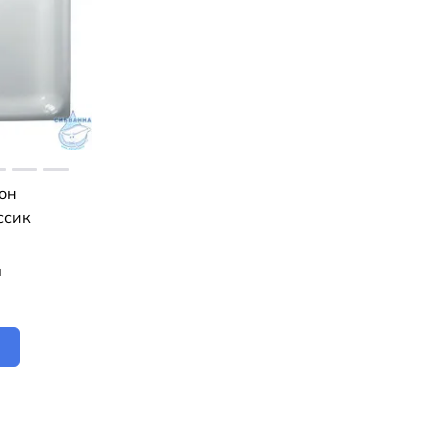
он
ссик
я