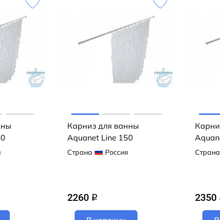
нны
Карниз для ванны
Карни
40
Aquanet Line 150
Aquane
я
Страна
Россия
Страна
2260
2350
q