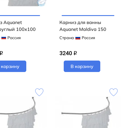
з Aquanet
Карниз для ванны
руглый 100х100
Aquanet Maldiva 150
Россия
Страна
Россия
3240
q
q
 корзину
В корзину