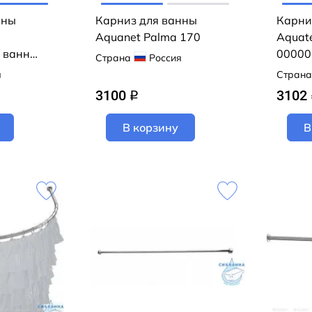
нны
Карниз для ванны
Карни
Aquanet Palma 170
Aquat
 ванн
00000
Страна
Россия
0027
я
Страна
3100
3102
q
В корзину
В