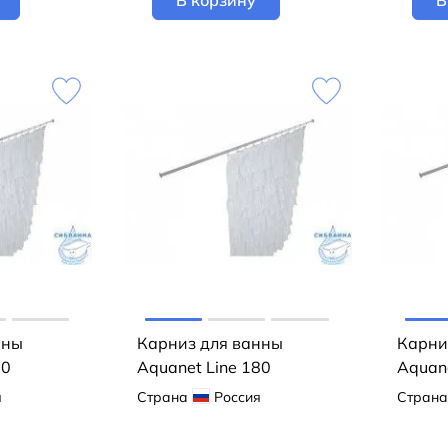
В корзину
В
нны
Карниз для ванны
Карни
70
Aquanet Line 180
Aquane
я
Страна
Россия
Страна