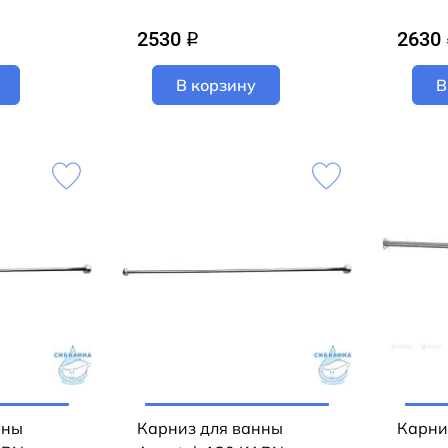
2530
2630
q
В корзину
В
нны
Карниз для ванны
Карни