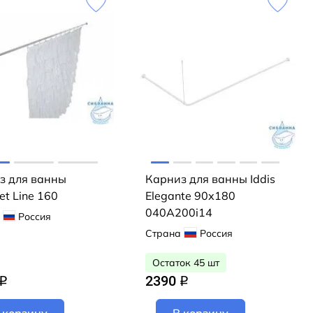
з для ванны
Карниз для ванны Iddis
t Line 160
Elegante 90х180
040A200i14
Россия
Страна
Россия
Остаток 45 шт
2390
q
q