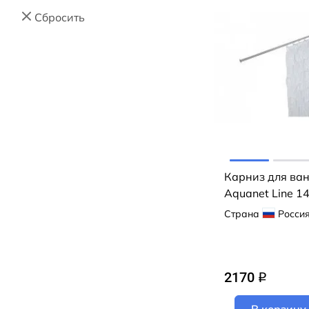
Сбросить
Карниз для ва
Aquanet Line 1
Страна
Росси
2170
q