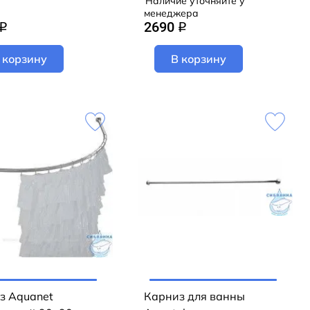
Наличие уточняйте у
менеджера
2690
q
q
 корзину
В корзину
з Aquanet
Карниз для ванны