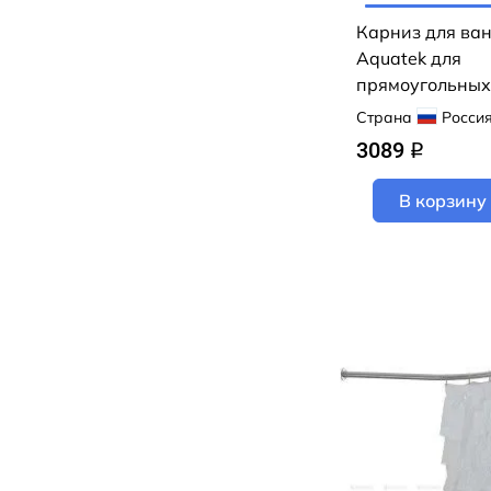
Карниз для ва
Aquatek для
прямоугольных
160 KARN-000
Страна
Росси
3089
q
В корзину