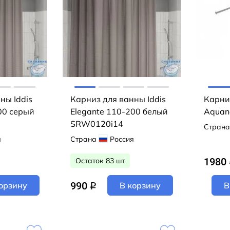
ны Iddis
Карниз для ванны Iddis
Карни
00 серый
Elegante 110-200 белый
Aquane
SRW0120i14
Страна
я
Страна
Россия
1980
Остаток 83 шт
990
орзину
В корзину
В
q