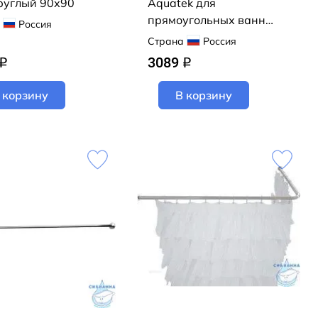
руглый 90х90
Aquatek для
прямоугольных ванн
Россия
150 KARN-0000026
Страна
Россия
3089
q
q
 корзину
В корзину