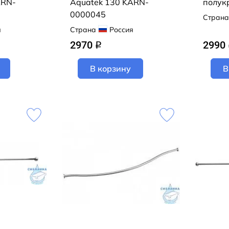
ARN-
Aquatek 130 KARN-
полук
0000045
Страна
я
Страна
Россия
2970
2990
q
В корзину
В