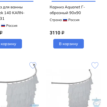
з для ванны
Карниз Aquanet Г-
ek 140 KARN-
образный 90х90
31
Страна
Россия
Россия
3110
q
q
 корзину
В корзину