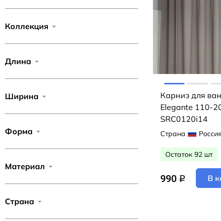
Коллекция
Длина
Карниз для ван
Ширина
Elegante 110-2
SRC0120i14
Форма
Страна
Росси
Остаток 92 шт
Материал
990
В к
q
Страна