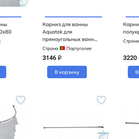
нны
Карниз для ванны
Карни
40х80
Aquatek для
полук
прямоугольных ванн
я
Страна
170 KARN-0000005
Страна
Португалия
3146
3220
q
В корзину
В