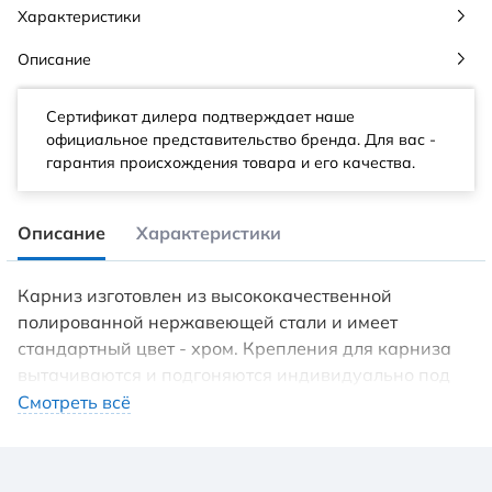
Характеристики
Описание
Сертификат дилера подтверждает наше
официальное представительство бренда. Для вас -
гарантия происхождения товара и его качества.
Описание
Характеристики
Карниз изготовлен из высококачественной
полированной нержавеющей стали и имеет
стандартный цвет - хром. Крепления для карниза
вытачиваются и подгоняются индивидуально под
каждый карниз. За счёт этого крепление
Смотреть всё
перераспределяет и существенно позволяет
увеличить допустимую нагрузку на карниз.
Крепление выдерживает нагрузку более 25 кг.