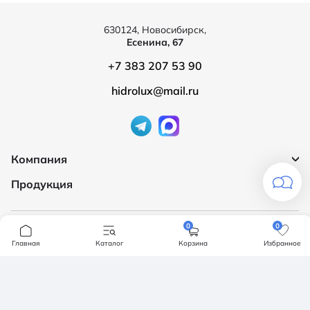
630124, Новосибирск,
Есенина, 67
+7 383 207 53 90
hidrolux@mail.ru
Компания
Продукция
О компании
Бренды
Ванны
Доставка и оплата
0
0
Мебель для ванной
Главная
Каталог
Корзина
Избранное
Обмен и возврат
Инсталяции, кнопки смыва
Карта сайта
Политика конфендициальности
Унитазы
Политика конфиденциальности
Отзывы
Смесители
Контакты