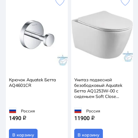
Крючок Aquatek Бетта
Унитаз подвесной
AQ4601CR
безободковый Aquatek
Бетта AQ1253W-00 с
сиденьем Soft Close
(микролифт)
Россия
Россия
1490
11900
q
q
В корзину
В корзину