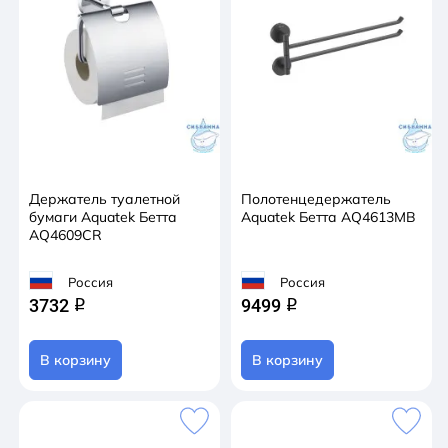
Держатель туалетной
Полотенцедержатель
бумаги Aquatek Бетта
Aquatek Бетта AQ4613MB
AQ4609CR
Россия
Россия
3732
9499
q
q
В корзину
В корзину