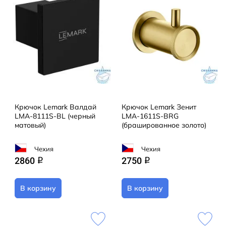
Крючок Lemark Валдай
Крючок Lemark Зенит
LMA-8111S-BL (черный
LMA-1611S-BRG
матовый)
(брашированное золото)
Чехия
Чехия
2860
2750
q
q
В корзину
В корзину