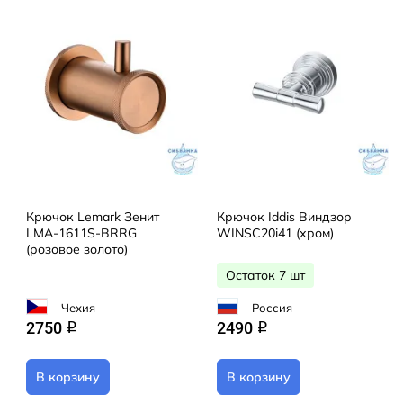
Крючок Lemark Зенит
Крючок Iddis Виндзор
LMA-1611S-BRRG
WINSC20i41 (хром)
(розовое золото)
Остаток 7 шт
Чехия
Россия
2750
2490
q
q
В корзину
В корзину