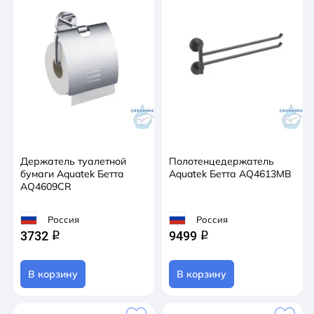
Держатель туалетной
Полотенцедержатель
бумаги Aquatek Бетта
Aquatek Бетта AQ4613MB
AQ4609CR
Россия
Россия
3732
9499
q
q
В корзину
В корзину