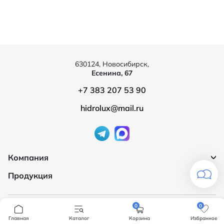
630124, Новосибирск,
Есенина, 67
+7 383 207 53 90
hidrolux@mail.ru
Компания
Продукция
О компании
Бренды
Ванны
Доставка и оплата
0
0
Мебель для ванной
Главная
Каталог
Корзина
Избранное
Обмен и возврат