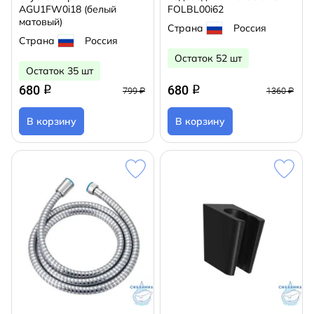
AGU1FW0i18 (белый
FOLBL00i62
матовый)
Страна
Россия
Страна
Россия
Остаток 52 шт
Остаток 35 шт
680
680
q
q
799 ₽
1360 ₽
В корзину
В корзину