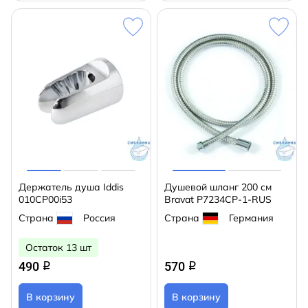
Держатель душа Iddis
Душевой шланг 200 см
010CP00i53
Bravat P7234CP-1-RUS
Страна
Россия
Страна
Германия
Остаток 13 шт
490
570
q
q
В корзину
В корзину