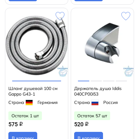
Шланг душевой 100 см
Держатель душа Iddis
Gappo G43-1
040CP00i53
Страна
Германия
Страна
Россия
Остаток 1 шт
Остаток 57 шт
575
520
q
q
В корзину
В корзину