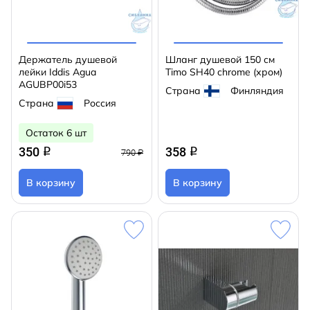
Держатель душевой
Шланг душевой 150 см
лейки Iddis Agua
Timo SH40 chrome (хром)
AGUBP00i53
Страна
Финляндия
Страна
Россия
Остаток 6 шт
350
358
q
q
790 ₽
В корзину
В корзину