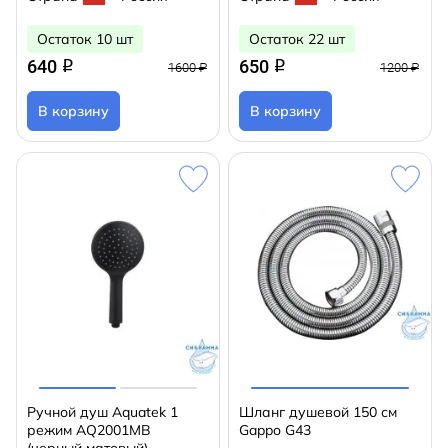
Остаток 10 шт
Остаток 22 шт
640
650
q
q
1600 ₽
1200 ₽
В корзину
В корзину
Ручной душ Aquatek 1
Шланг душевой 150 см
режим AQ2001MB
Gappo G43