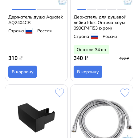
Держатель душа Aquatek
Держатель для душевой
AQ2404CR
лейки Iddis Оптима хоум
090CP4Fi53 (хром)
Страна
Россия
Страна
Россия
Остаток 34 шт
310
340
q
q
490 ₽
В корзину
В корзину