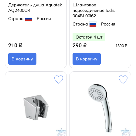
Держатель душа Aquatek
Шланговое
AQ2400CR
подсоединение Iddis
004BL00i62
Страна
Россия
Страна
Россия
Остаток 4 шт
210
290
q
q
1890 ₽
В корзину
В корзину