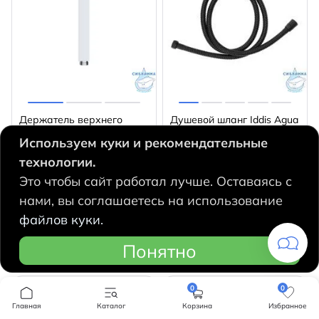
Держатель верхнего
Душевой шланг Iddis Agua
душа Iddis Optima Home
175 см AGUS17B0i19
Используем куки и рекомендательные
OPH20CSi61 40 см (хром)
(черный матовый)
технологии.
Страна
Россия
Страна
Россия
Это чтобы сайт работал лучше. Оставаясь с
Остаток 3 шт
Остаток 41 шт
нами, вы соглашаетесь на использование
700
710
q
q
3490 ₽
1090 ₽
файлов куки.
Понятно
В корзину
В корзину
0
0
Главная
Каталог
Корзина
Избранное