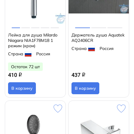
Лейка для душа Milardo
Держатель душа Aquatek
Niagara NIA1F78M18 1
AQ2406CR
режим (хром)
Страна
Россия
Страна
Россия
Остаток 72 шт
410
437
q
q
В корзину
В корзину