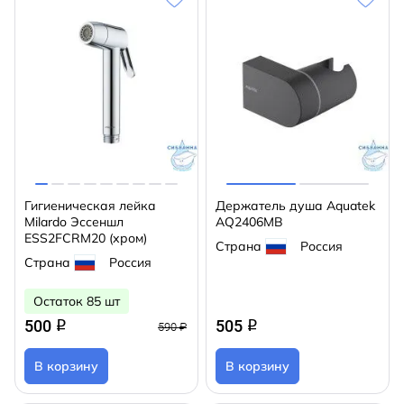
Гигиеническая лейка
Держатель душа Aquatek
Milardo Эссеншл
AQ2406MB
ESS2FCRM20 (хром)
Страна
Россия
Страна
Россия
Остаток 85 шт
500
505
q
q
590 ₽
В корзину
В корзину