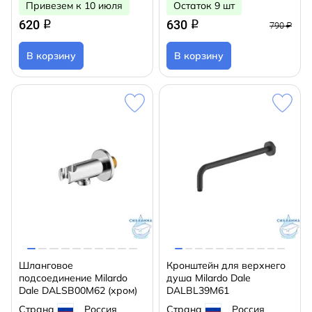
Привезем к 10 июля
Остаток 9 шт
620
630
q
q
790 ₽
В корзину
В корзину
Шланговое
Кронштейн для верхнего
подсоединение Milardo
душа Milardo Dale
Dale DALSB00M62 (хром)
DALBL39M61
Страна
Россия
Страна
Россия