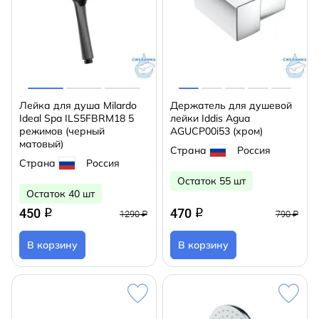
Лейка для душа Milardo
Держатель для душевой
Ideal Spa ILS5FBRM18 5
лейки Iddis Agua
режимов (черный
AGUCP00i53 (хром)
матовый)
Страна
Россия
Страна
Россия
Остаток 55 шт
Остаток 40 шт
450
470
q
q
1290 ₽
790 ₽
В корзину
В корзину