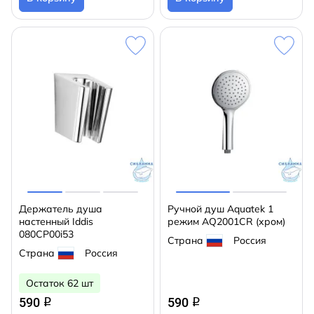
Держатель душа
Ручной душ Aquatek 1
настенный Iddis
режим AQ2001CR (хром)
080CP00i53
Страна
Россия
Страна
Россия
Остаток 62 шт
590
590
q
q