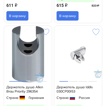
611
615
q
q
820 ₽
В корзину
В корзину
Держатель душа Allen
Держатель душа Iddis
Brau Priority 296354
030CP00I53
Страна
Германия
Страна
Россия