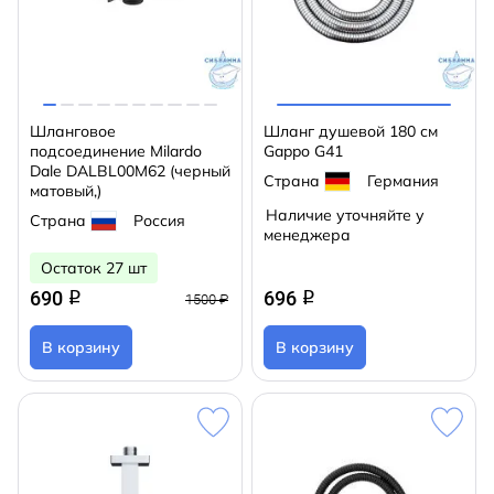
Шланговое
Шланг душевой 180 см
подсоединение Milardo
Gappo G41
Dale DALBL00M62 (черный
Страна
Германия
матовый,)
Наличие уточняйте у
Страна
Россия
менеджера
Остаток 27 шт
690
696
q
q
1500 ₽
В корзину
В корзину