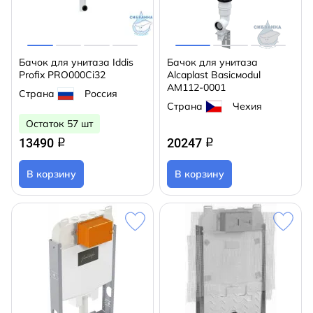
Бачок для унитаза Iddis
Бачок для унитаза
Profix PRO000Ci32
Alcaplast Basicмodul
AM112-0001
Страна
Россия
Страна
Чехия
Остаток 57 шт
13490
20247
q
q
В корзину
В корзину