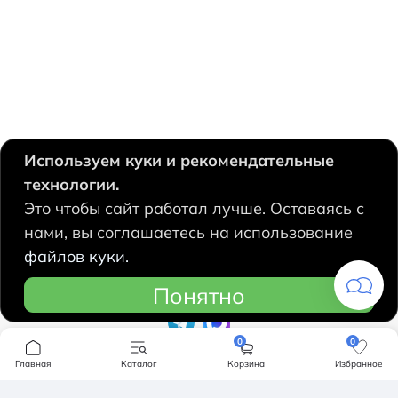
Используем куки и рекомендательные
технологии.
630124, Новосибирск,
Это чтобы сайт работал лучше. Оставаясь с
Есенина, 67
нами, вы соглашаетесь на использование
+7 383 207 53 90
файлов куки.
hidrolux@mail.ru
Понятно
0
0
Компания
Главная
Каталог
Корзина
Избранное
Продукция