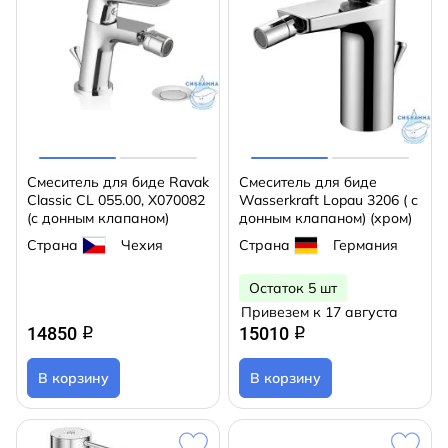
Смеситель для биде Ravak
Смеситель для биде
Classic CL 055.00, X070082
Wasserkraft Lopau 3206 ( с
(с донным клапаном)
донным клапаном) (хром)
Страна
Чехия
Страна
Германия
Остаток 5 шт
Привезем к 17 августа
14850
15010
q
q
В корзину
В корзину