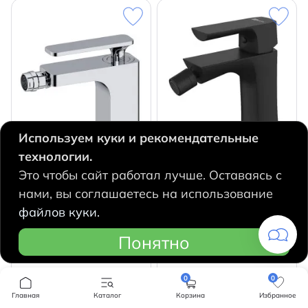
Используем куки и рекомендательные
технологии.
Это чтобы сайт работал лучше. Оставаясь с
Смеситель для биде Timo
Смеситель для биде
Torne 4362/00F (без
Lemark Ursus LM7208BL (с
нами, вы соглашаетесь на использование
донного клапана) (хром)
донным клапаном)
файлов куки.
(черный матовый)
Страна
Финляндия
Страна
Чехия
Понятно
15436
15474
q
q
0
0
В корзину
В корзину
Главная
Каталог
Корзина
Избранное