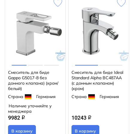
Смеситель для биде
Смеситель для биде Ideal
Gappo G5017-8 без
Standard Alpha BC487AA
донного клапана) (хром/
(с донным клапаном)
белый)
(хром)
Страна
Германия
Страна
Германия
Наличие уточняйте у
менеджера
9982
10243
q
q
В корзину
В корзину