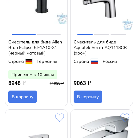
Смеситель для биде Allen
Смеситель для биде
Brau Eclipse 5.E1A10-31
Aquatek Бетта AQ1118CR
(черный матовый)
(хром)
Страна
Германия
Страна
Россия
Привезем к 10 июля
8948
9063
q
q
11930 ₽
В корзину
В корзину