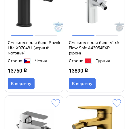
Смеситель для биде Ravak
Смеситель для биде VitrA
Life X070481 (черный
Flow Soft A43054EXP
матовый)
(хром)
Страна
Чехия
Страна
Турция
13750
13890
q
q
В корзину
В корзину