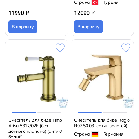
Страна
Турция
11990
12090
q
q
В корзину
В корзину
Смеситель для биде Timo
Смеситель для биде Raglo
Arisa 5312/02F (без
R07.50.03 (сатин золотой)
донного клапана) (антик/
Страна
Германия
белый)