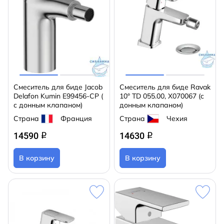
Смеситель для биде Jacob
Смеситель для биде Ravak
Delafon Kumin E99456-CP (
10° TD 055.00, X070067 (с
с донным клапаном)
донным клапаном)
Страна
Франция
Страна
Чехия
14590
14630
q
q
В корзину
В корзину