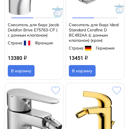
Смеситель для биде Jacob
Смеситель для биде Ideal
Delafon Brive E75763-CP (
Standard Cerafine D
с донным клапаном)
BC492AA (с донным
клапаном) (хром)
Страна
Франция
Страна
Германия
13380
13451
q
q
В корзину
В корзину