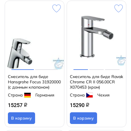
Смеситель для биде
Смеситель для биде Ravak
Hansgrohe Focus 31920000
Chrome CR II 056.00CR
(с донным клапаном)
X070453 (хром)
Страна
Германия
Страна
Чехия
15257
15290
q
q
В корзину
В корзину