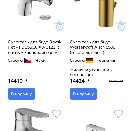
Смеситель для биде Ravak
Смеситель для биде
Flat - FL 055.00 X070122 (с
Wasserkraft Aisch 5506
донным клапаном) (хром)
(золото матовое )
Страна
Чехия
Страна
Германия
Наличие уточняйте у
менеджера
14410
14424
q
q
22190 ₽
В корзину
В корзину