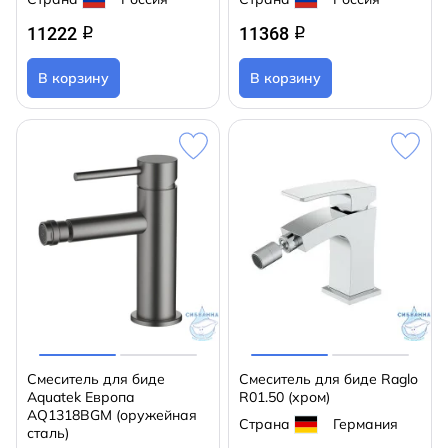
11222
11368
q
q
В корзину
В корзину
Смеситель для биде
Смеситель для биде Raglo
Aquatek Европа
R01.50 (хром)
AQ1318BGM (оружейная
Страна
Германия
сталь)