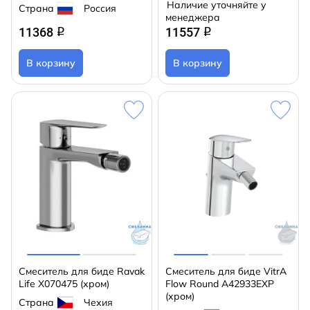
Наличие уточняйте у
Страна
Россия
менеджера
11368
11557
q
q
В корзину
В корзину
Смеситель для биде Ravak
Смеситель для биде VitrA
Life X070475 (хром)
Flow Round A42933EXP
(хром)
Страна
Чехия