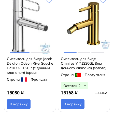
Смеситель для биде Jacob
Смеситель для биде
Delafon Odeon Rive Gauche
Omnires Y Y1220GL (без
E21033-CP-CP (с донным
донного клапана) (золото)
клапаном) (хром)
Страна
Португалия
Страна
Франция
Остаток 2 шт
15080
15168
q
q
18960 ₽
В корзину
В корзину