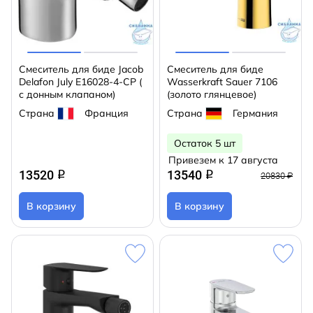
Смеситель для биде Jacob
Смеситель для биде
Delafon July E16028-4-CP (
Wasserkraft Sauer 7106
с донным клапаном)
(золото глянцевое)
Страна
Франция
Страна
Германия
Остаток 5 шт
Привезем к 17 августа
13520
13540
q
q
20830 ₽
В корзину
В корзину