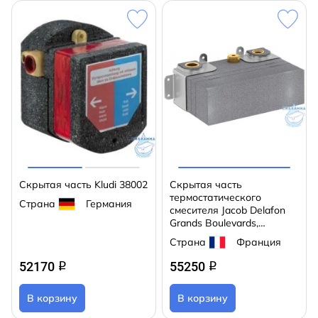
Скрытая часть Kludi 38002
Скрытая часть
термостатического
Страна
Германия
смесителя Jacob Delafon
Grands Boulevards,
E26340-NA
Страна
Франция
52170
55250
q
q
В корзину
В корзину