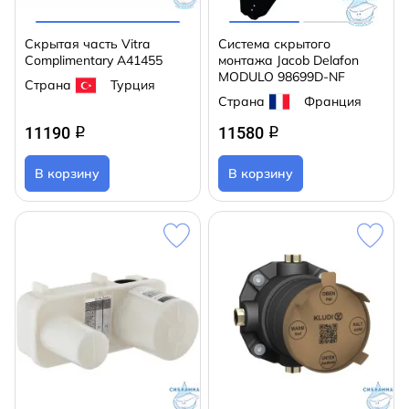
Скрытая часть Vitra
Система скрытого
Complimentary A41455
монтажа Jacob Delafon
MODULO 98699D-NF
Страна
Турция
Страна
Франция
11190
11580
q
q
В корзину
В корзину