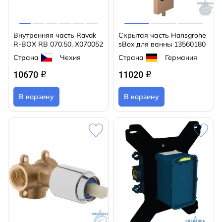
Внутренняя часть Ravak
Скрытая часть Hansgrohe
R-BOX RB 070.50, X070052
sBox для ванны 13560180
Страна
Чехия
Страна
Германия
10670
11020
q
q
В корзину
В корзину