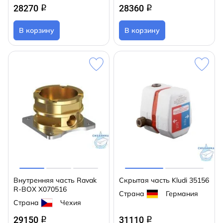
28270
28360
q
q
В корзину
В корзину
Внутренняя часть Ravak
Скрытая часть Kludi 35156
R-BOX X070516
Страна
Германия
Страна
Чехия
29150
31110
q
q