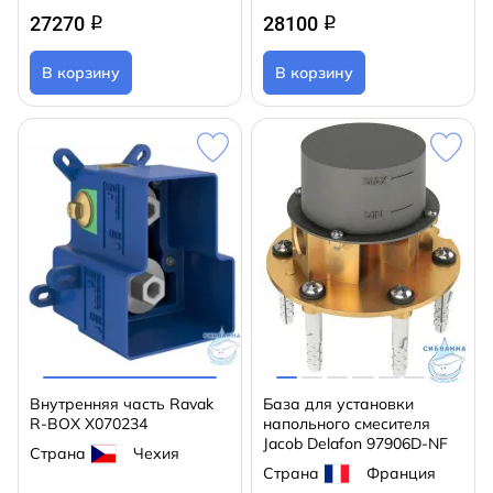
27270
28100
q
q
В корзину
В корзину
Внутренняя часть Ravak
База для установки
R-BOX X070234
напольного смесителя
Jacob Delafon 97906D-NF
Страна
Чехия
Страна
Франция