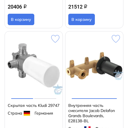
20406
21512
q
q
В корзину
В корзину
Скрытая часть Kludi 29747
Внутренняя часть
смесителя Jacob Delafon
Страна
Германия
Grands Boulevards,
E28138-BL