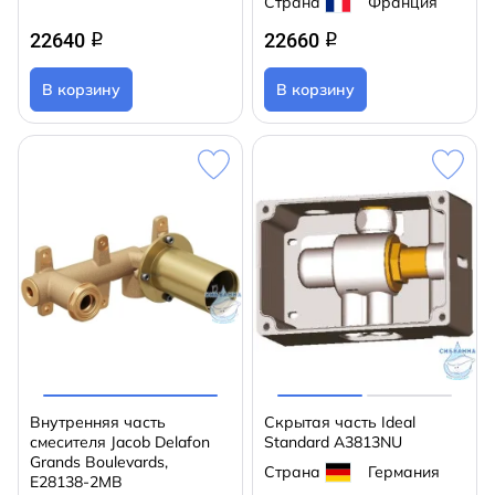
Страна
Франция
22640
22660
q
q
В корзину
В корзину
Внутренняя часть
Скрытая часть Ideal
смесителя Jacob Delafon
Standard A3813NU
Grands Boulevards,
Страна
Германия
E28138-2MB