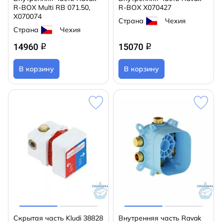
R-BOX Multi RB 071.50,
R-BOX X070427
X070074
Страна
Чехия
Страна
Чехия
14960
15070
q
q
В корзину
В корзину
Скрытая часть Kludi 38828
Внутренняя часть Ravak