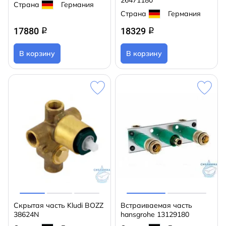
26471180
Страна
Германия
Страна
Германия
17880
18329
q
q
В корзину
В корзину
Скрытая часть Kludi BOZZ
Встраиваемая часть
38624N
hansgrohe 13129180