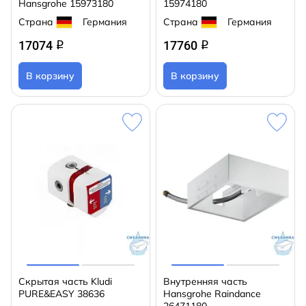
Hansgrohe 15973180
15974180
Страна
Германия
Страна
Германия
17074
17760
q
q
В корзину
В корзину
Скрытая часть Kludi
Внутренняя часть
PURE&EASY 38636
Hansgrohe Raindance