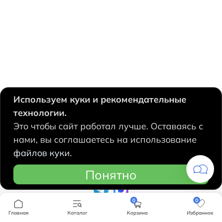
Используем куки и рекомендательные
технологии.
630124, Новосибирск,
Это чтобы сайт работал лучше. Оставаясь с
Есенина, 67
нами, вы соглашаетесь на использование
+7 383 207 53 90
файлов куки.
hidrolux@mail.ru
Понятно
0
0
Компания
Главная
Каталог
Корзина
Избранное