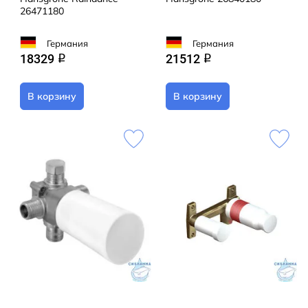
26471180
Германия
Германия
18329
21512
q
q
В корзину
В корзину