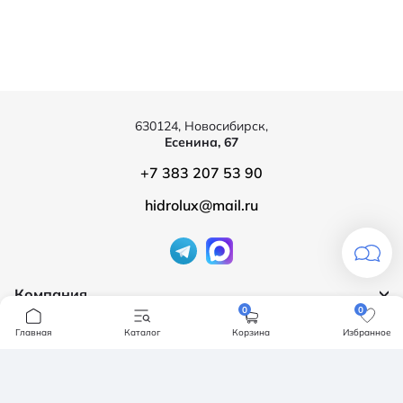
630124, Новосибирск,
Есенина, 67
+7 383 207 53 90
hidrolux@mail.ru
Компания
0
0
Продукция
О компании
Главная
Каталог
Корзина
Избранное
Бренды
Ванны
Доставка и оплата
Мебель для ванной