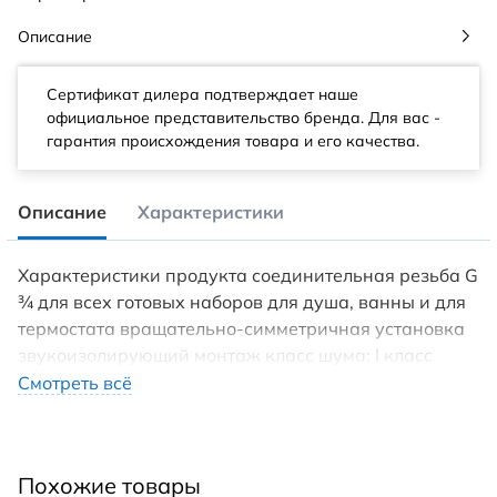
Описание
Сертификат дилера подтверждает наше
официальное представительство бренда. Для вас -
гарантия происхождения товара и его качества.
Описание
Характеристики
Характеристики продукта соединительная резьба G
¾ для всех готовых наборов для душа, ванны и для
термостата вращательно-симметричная установка
звукоизолирующий монтаж класс шума: I класс
расхода воды: D, B
Смотреть всё
Похожие товары