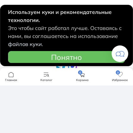
Используем куки и рекомендательные
технологии.
630124, Новосибирск,
Это чтобы сайт работал лучше. Оставаясь с
Есенина, 67
нами, вы соглашаетесь на использование
+7 383 207 53 90
файлов куки.
hidrolux@mail.ru
Понятно
0
0
Компания
Главная
Каталог
Корзина
Избранное
Продукция
О компании
Бренды
Ванны
Доставка и оплата
Мебель для ванной
Обмен и возврат
Инсталяции, кнопки смыва
Карта сайта
Политика конфендициальности
Унитазы