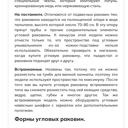
специальные чехлы, которые имитируют латунь,
хромированную медь или нержавеющую сталь.
На постаменте.
Отличаются от подвесных раковин тем,
что раковина находится на полноценной опоре в виде
тюльпана, высота которой около 70-80 см. В эту опору
прячут трубы и прочие соединительные элементы
угловой раковины. К минусам этой модели можно
отнести только то, что пространство под угловым
умывальником из-за ножки-подставки нельзя
использовать. Обязательно проверьте в магазине,
когда купите угловую раковину, что пьедестал и
раковина подходят друг к другу.
Встраиваемые.
Названы так, потому что их можно
разместить на тумбе для ванной комнаты, поэтому эти
модели используют пространство по максимуму. После
того как вы купите угловую раковину встраиваемого
типа вы сможете разместить под ней моющие средства,
ведра, щетки, губки и многое другое. Так же
встраиваемую модель можно оборудовать угловым
навесным шкафом с зеркалом или дополнительными
полочкам.
Формы угловых раковин.