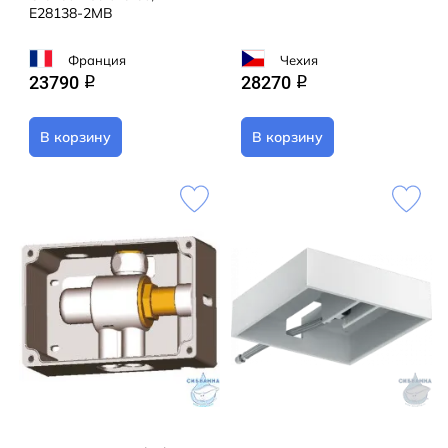
E28138-2MB
Франция
Чехия
23790
28270
q
q
В корзину
В корзину