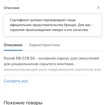
Описание
Сертификат дилера подтверждает наше
официальное представительство бренда. Для вас -
гарантия происхождения товара и его качества.
Описание
Характеристики
Ravak RB 07B.50 - основной корпус для смесителей
для умывальников скрытого монтажа,
минимизирующий риск повреждения смесителя для
раковины скрытого монтажа при сборке или
неправильной установки. Установка с базовым
Смотреть всё
корпусом менее трудоемкая, быстрая и в целом
результат более совершенный. Пластиковый бокс
защищает внутреннюю часть корпуса смесителя
Похожие товары
при встраивании в стену и в то же время упрощает