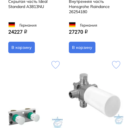
Скрытая часть Ideal
Внутренняя часть
Standard A3813NU
Hansgrohe Raindance
26254180
Германия
Германия
24227
27270
q
q
В корзину
В корзину