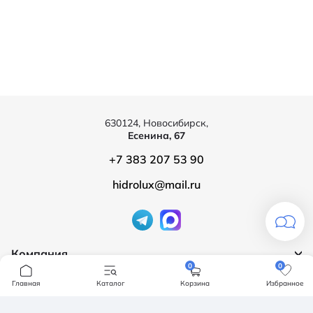
630124, Новосибирск,
Есенина, 67
+7 383 207 53 90
hidrolux@mail.ru
Компания
0
0
Продукция
О компании
Главная
Каталог
Корзина
Избранное
Бренды
Ванны