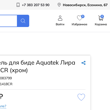
+7 383 207 53 90
Новосибирск, Есенина, 67
0
0
Войти
Избранное
Корзина
ль для биде Aquatek Лира
CR (хром)
083799
1418CR
₽
ле?