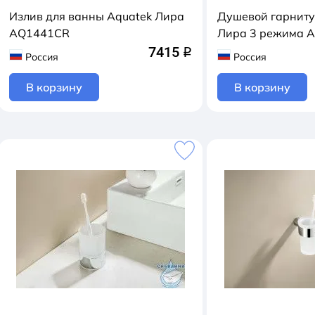
Излив для ванны Aquatek Лира
Душевой гарниту
AQ1441CR
Лира 3 режима 
7415
q
Россия
Россия
В корзину
В корзину