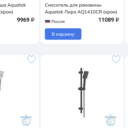
уша Aquatek
Смеситель для раковины
хром)
Aquatek Лира AQ1410CR (хром)
9969
11089
q
q
Россия
В корзину