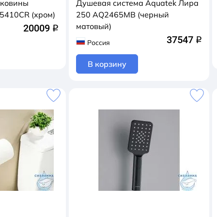
аковины
Душевая система Aquatek Лира
5410CR (хром)
250 AQ2465MB (черный
матовый)
20009
q
37547
q
Россия
В корзину