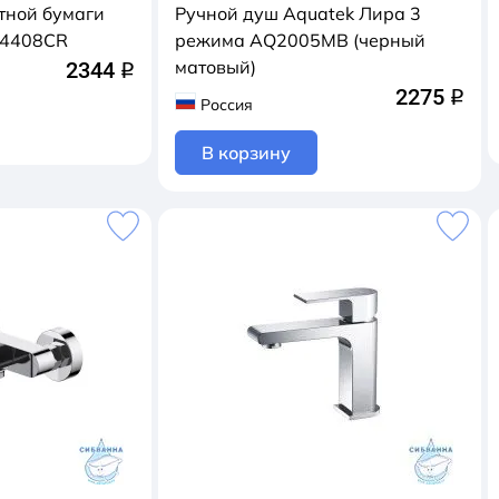
тной бумаги
Ручной душ Aquatek Лира 3
Q4408CR
режима AQ2005MB (черный
матовый)
2344
q
2275
q
Россия
В корзину