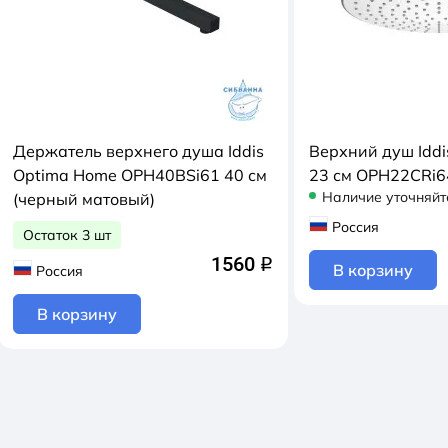
Держатель верхнего душа Iddis
Верхний душ Idd
Optima Home OPH40BSi61 40 см
23 см OPH22CRi6
Наличие уточняйт
(черный матовый)
Россия
Остаток 3 шт
1560
q
В корзину
Россия
В корзину