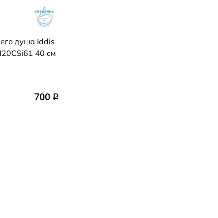
го душа Iddis
20CSi61 40 см
700
q