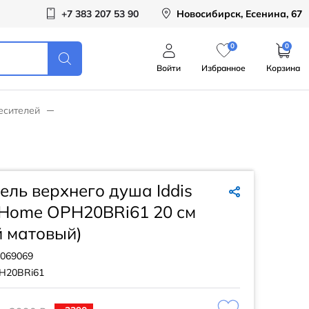
+7 383 207 53 90
Новосибирск, Есенина, 67
0
0
Войти
Избранное
Корзина
есителей
ль верхнего душа Iddis
 Home OPH20BRi61 20 см
й матовый)
069069
H20BRi61