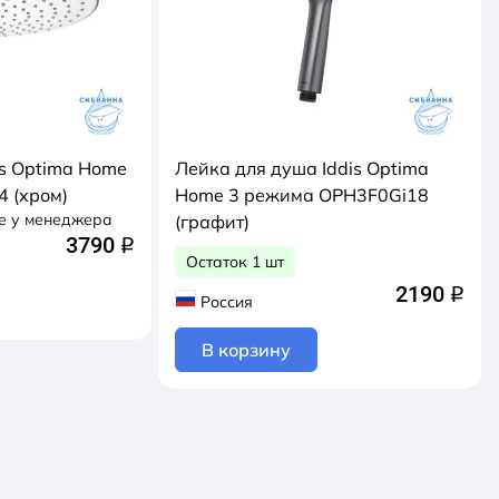
is Optima Home
Лейка для душа Iddis Optima
4 (хром)
Home 3 режима OPH3F0Gi18
е у менеджера
(графит)
3790
q
Остаток 1 шт
2190
q
Россия
В корзину