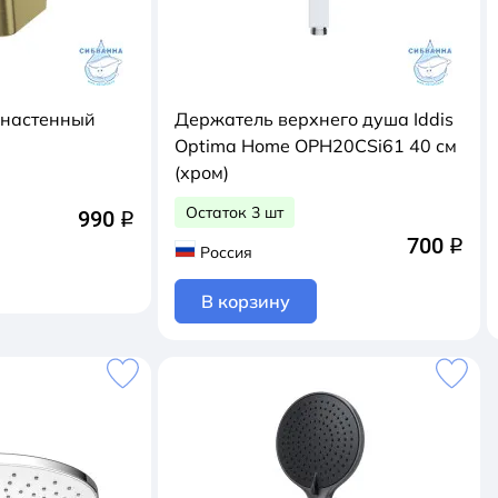
 настенный
Держатель верхнего душа Iddis
3
Optima Home OPH20CSi61 40 см
(хром)
Остаток 3 шт
990
q
700
q
Россия
В корзину