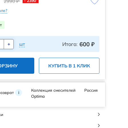
- 2390
2990 ₽
ле?
т
600
₽
Итого:
шт
ОРЗИНУ
КУПИТЬ В 1 КЛИК
Коллекция смесителей
Россия
возврат
i
Optima
ки