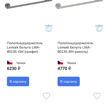
Полотенцедержатель
Полотенцедержатель
Lemark Белуга LMA-
Lemark Белуга LMA-
8013S-GM (графит)
8013S-BN (никель)
Чехия
Чехия
6230
4770
q
q
В корзину
В корзину