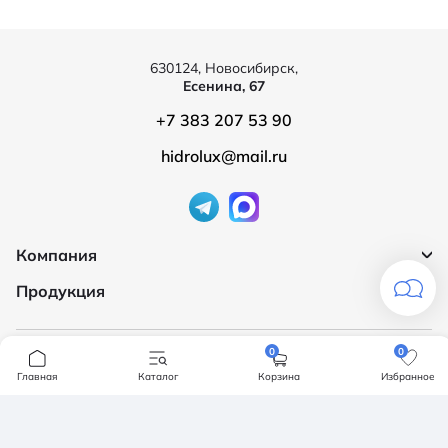
630124, Новосибирск,
Есенина, 67
+7 383 207 53 90
hidrolux@mail.ru
Компания
Продукция
О компании
Бренды
Ванны
Доставка и оплата
0
0
Мебель для ванной
Главная
Каталог
Корзина
Избранное
Обмен и возврат
Инсталяции, кнопки смыва
Карта сайта
Политика конфендициальности
Унитазы
Политика конфиденциальности
Отзывы