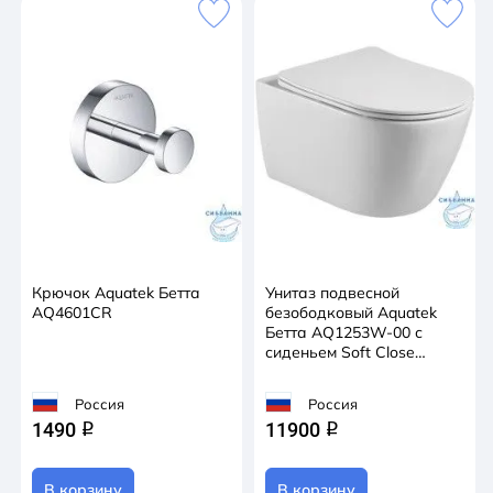
Крючок Aquatek Бетта
Унитаз подвесной
AQ4601CR
безободковый Aquatek
Бетта AQ1253W-00 с
сиденьем Soft Close
(микролифт)
Россия
Россия
1490
11900
q
q
В корзину
В корзину