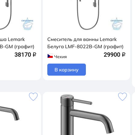
уша Lemark
Смеситель для ванны Lemark
B-GM (графит)
Белуга LMF-8022B-GM (графит)
38170
29900
q
q
Чехия
В корзину