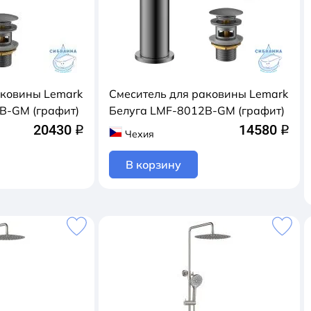
аковины Lemark
Смеситель для раковины Lemark
B-GM (графит)
Белуга LMF-8012B-GM (графит)
20430
14580
q
q
Чехия
В корзину