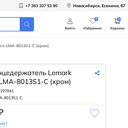
+7 383 207 53 90
Новосибирск, Есенина, 67
0
0
Войти
Избранное
Корзина
га LMA-8013S1-C (хром)
нцедержатель Lemark
LMA-8013S1-C (хром)
197841
A-8013S1-C
₽
ле?