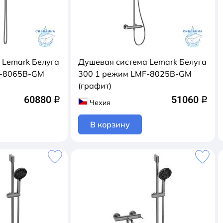
 Lemark Белуга
Душевая система Lemark Белуга
F-8065B-GM
300 1 режим LMF-8025B-GM
(графит)
60880
51060
q
q
Чехия
В корзину