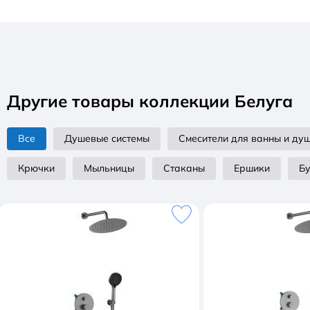
• Тип монтажа: настенный
• Крепления: скрыты корпусом
• Нагрузка: до 5 кг
Комплектация:
Другие товары коллекции Белуга
• Полотенцедержатель
• Комплект креплений
Все
Душевые системы
Смесители для ванны и ду
Крючки
Мыльницы
Стаканы
Ершики
Б