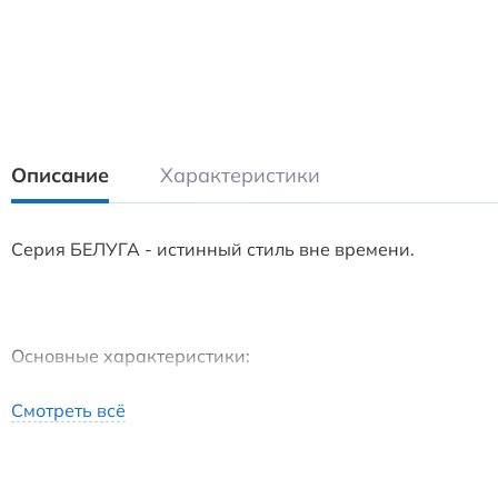
Описание
Характеристики
Серия БЕЛУГА - истинный стиль вне времени.
Основные характеристики:
• Назначение: для полотенец
Смотреть всё
• Стиль: современный
• Форма: круглая
• Материал: нержавеющая сталь SUS 304