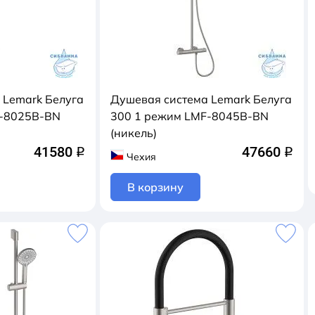
 Lemark Белуга
Душевая система Lemark Белуга
F-8025B-BN
300 1 режим LMF-8045B-BN
(никель)
41580
47660
q
q
Чехия
В корзину