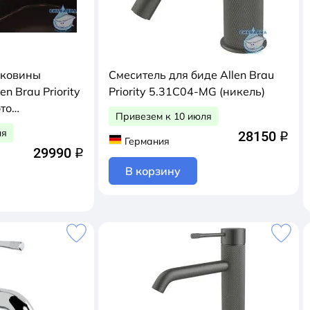
аковины
Смеситель для биде Allen Brau
n Brau Priority
Priority 5.31С04-MG (никель)
то
Привезем к 10 июля
ля
28150
q
Германия
29990
q
В корзину