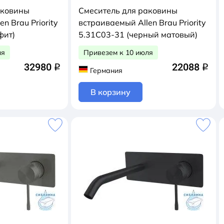
аковины
Смеситель для раковины
n Brau Priority
встраиваемый Allen Brau Priority
фит)
5.31C03-31 (черный матовый)
ля
Привезем к 10 июля
32980
22088
q
q
Германия
В корзину