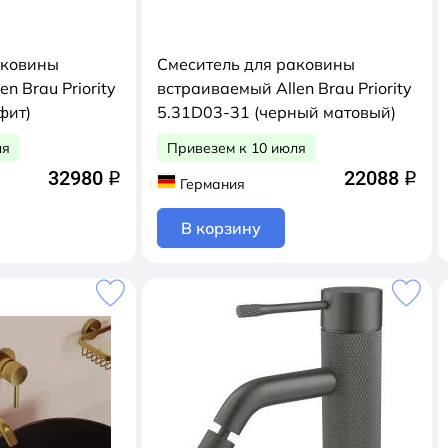
аковины
Смеситель для раковины
n Brau Priority
встраиваемый Allen Brau Priority
фит)
5.31D03-31 (черный матовый)
ля
Привезем к 10 июля
32980
22088
q
q
Германия
В корзину