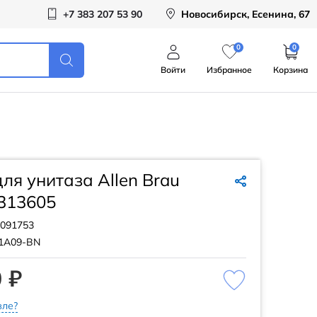
+7 383 207 53 90
Новосибирск, Есенина, 67
0
0
Войти
Избранное
Корзина
ля унитаза Allen Brau
 313605
091753
31A09-BN
 ₽
ле?