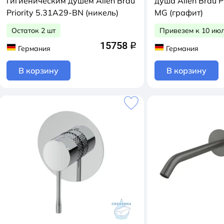
гигиеническим душем Allen Brau
душа Allen Brau P
Priority 5.31A29-BN (никель)
MG (графит)
Остаток 2 шт
Привезем к 10 ию
15758
q
Германия
Германия
В корзину
В корзину