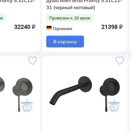
riority 5.31C12-
душа Allen Brau Priority 5.31C12-
31 (черный матовый)
ля
Привезем к 10 июля
32240
21398
q
q
Германия
В корзину