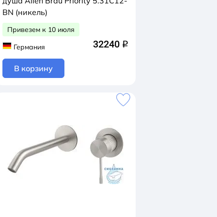
душа Allen Brau Priority 5.31C12-
BN (никель)
Привезем к 10 июля
32240
q
Германия
В корзину