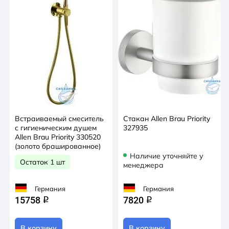
Встраиваемый смеситель
Стакан Allen Brau Priority
с гигиеническим душем
327935
Allen Brau Priority 330520
(золото брашированное)
Наличие уточняйте у
Остаток 1 шт
менеджера
Германия
Германия
15758
7820
q
q
В корзину
В корзину