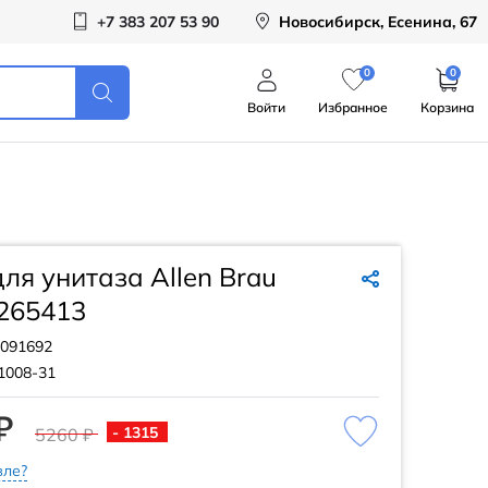
+7 383 207 53 90
Новосибирск, Есенина, 67
0
0
Войти
Избранное
Корзина
ля унитаза Allen Brau
 265413
091692
1008-31
₽
- 1315
5260 ₽
ле?