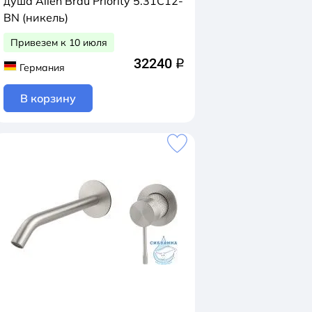
душа Allen Brau Priority 5.31C12-
BN (никель)
Привезем к 10 июля
32240
q
Германия
В корзину