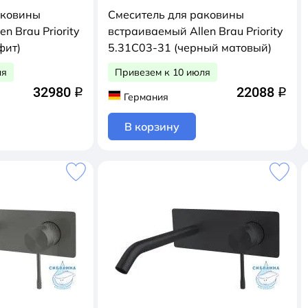
аковины
Смеситель для раковины
n Brau Priority
встраиваемый Allen Brau Priority
фит)
5.31C03-31 (черный матовый)
ля
Привезем к 10 июля
32980
22088
q
q
Германия
В корзину