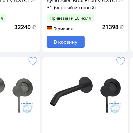
riority 5.31C12-
душа Allen Brau Priority 5.31C12-
31 (черный матовый)
ля
Привезем к 10 июля
32240
21398
q
q
Германия
В корзину