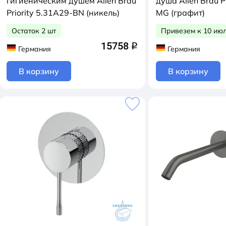
гигиеническим душем Allen Brau
душа Allen Brau P
Priority 5.31A29-BN (никель)
MG (графит)
Остаток 2 шт
Привезем к 10 ию
15758
q
Германия
Германия
В корзину
В корзину