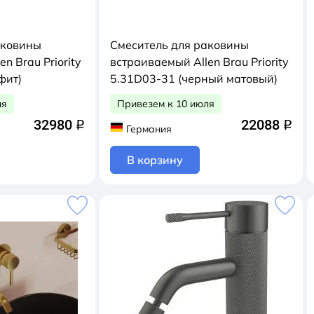
аковины
Смеситель для раковины
n Brau Priority
встраиваемый Allen Brau Priority
фит)
5.31D03-31 (черный матовый)
ля
Привезем к 10 июля
32980
22088
q
q
Германия
В корзину