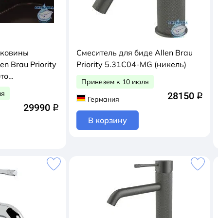
аковины
Смеситель для биде Allen Brau
n Brau Priority
Priority 5.31С04-MG (никель)
то
Привезем к 10 июля
ля
28150
q
Германия
29990
q
В корзину