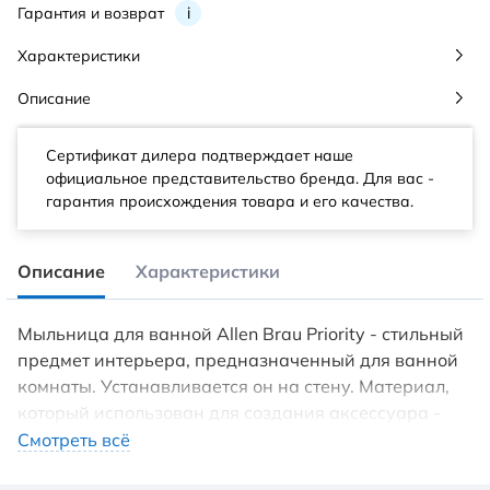
Гарантия и возврат
i
Характеристики
Описание
Сертификат дилера подтверждает наше
официальное представительство бренда. Для вас -
гарантия происхождения товара и его качества.
Описание
Характеристики
Мыльница для ванной Allen Brau Priority - стильный
предмет интерьера, предназначенный для ванной
комнаты. Устанавливается он на стену. Материал,
который использован для создания аксессуара -
керамика, латунь. Такая полезная и
Смотреть всё
презентабельная вещица, выполненная в стиле