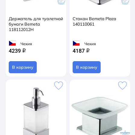
Держатель для туалетной
Стакан Bemeta Plaza
бумаги Bemeta
140110061
118112012H
Чехия
Чехия
4239
4187
q
q
В корзину
В корзину