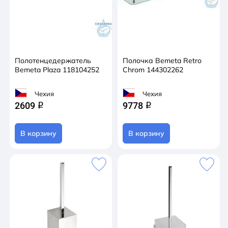
Полотенцедержатель
Полочка Bemeta Retro
Bemeta Plaza 118104252
Chrom 144302262
Чехия
Чехия
2609
9778
q
q
В корзину
В корзину