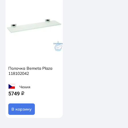
Полочка Bemeta Plaza
118102042
Чехия
5749
q
В корзину