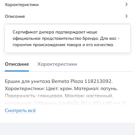
Характеристики
Описание
Сертификат дилера подтверждает наше
официальное представительство бренда. Для вас -
гарантия происхождения товара и его качества.
Описание
Характеристики
Ершик для унитаза Bemeta Plaza 118213092.
Характеристики: Цвет: хром. Материал: латунь.
Поверхность: глянцевая. Монтаж: настенный,
напольный. Габариты (ШxВxД): 80 x 365 x 80 мм. В
комплекте поставки: Ёршик для унитаза.
Смотреть всё