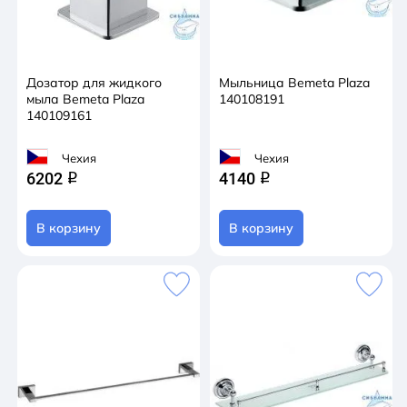
Дозатор для жидкого
Мыльница Bemeta Plaza
мыла Bemeta Plaza
140108191
140109161
Чехия
Чехия
6202
4140
q
q
В корзину
В корзину