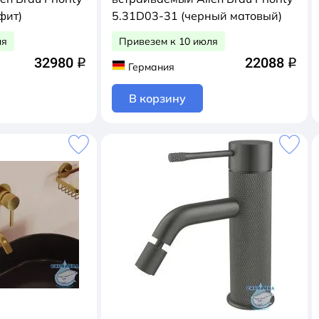
фит)
5.31D03-31 (черный матовый)
ля
Привезем к 10 июля
32980
22088
q
q
Германия
В корзину