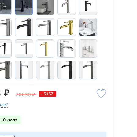
 ₽
- 5157
20630 ₽
ле?
 10 июля