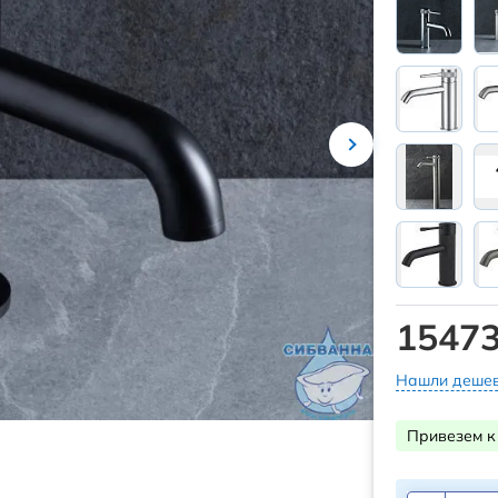
15473
Нашли дешев
Привезем к