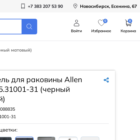
+7 383 207 53 90
Новосибирск, Есенина, 67
0
0
Войти
Избранное
Корзина
ерный матовый)
ль для раковины Allen
y 5.31001-31 (черный
й)
088835
1001-31
цветки: