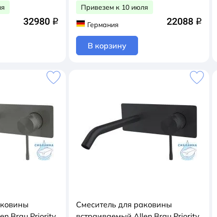
ля
Привезем к 10 июля
32980
22088
q
q
Германия
В корзину
аковины
Смеситель для раковины
n Brau Priority
встраиваемый Allen Brau Priority