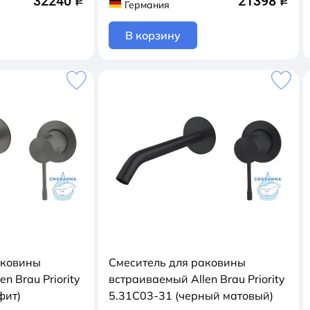
32240
21398
q
q
Германия
В корзину
аковины
Смеситель для раковины
n Brau Priority
встраиваемый Allen Brau Priority
фит)
5.31C03-31 (черный матовый)