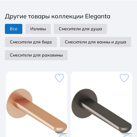
излива: традиционный Длина излива: 192 мм
Монтажные отверстия: 1 Наличие донного клапана:
Другие товары коллекции Eleganta
нет Поворотный излив: нет Цвет: розовое золото
матовое Материал: латунь Стиль: современный
Все
Изливы
Смесители для душа
Форма излива: I-излив Область применения:
бытовая Механизм: керамический картридж 35 мм
Смесители для биде
Смесители для ванны и душа
Высота струи: 285 мм
Смесители для раковины