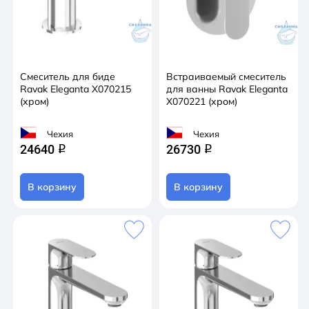
Смеситель для биде
Встраиваемый смеситель
Ravak Eleganta X070215
для ванны Ravak Eleganta
(хром)
X070221 (хром)
Чехия
Чехия
24640
26730
q
q
В корзину
В корзину