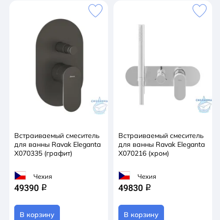
Встраиваемый смеситель
Встраиваемый смеситель
для ванны Ravak Eleganta
для ванны Ravak Eleganta
X070335 (графит)
X070216 (хром)
Чехия
Чехия
49390
49830
q
q
В корзину
В корзину