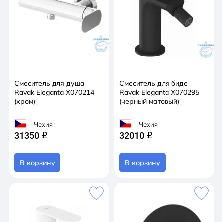
Смеситель для душа
Смеситель для биде
Ravak Eleganta X070214
Ravak Eleganta X070295
(хром)
(черный матовый)
Чехия
Чехия
31350
32010
q
q
В корзину
В корзину