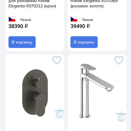
для раковины Ravak
Ravak Eleganta X070369
Eleganta X070212 (хром)
(розовое золото)
Чехия
Чехия
38390
39490
q
q
В корзину
В корзину