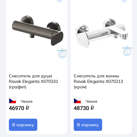
Смеситель для душа
Смеситель для ванны
Ravak Eleganta X070331
Ravak Eleganta X070213
(графит)
(хром)
Чехия
Чехия
46970
48730
q
q
В корзину
В корзину