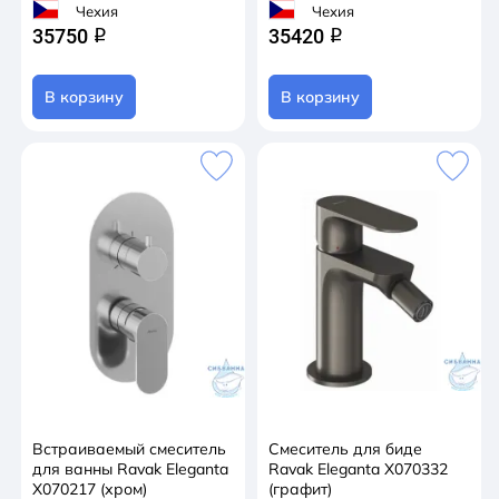
Чехия
Чехия
35750
35420
q
q
В корзину
В корзину
Встраиваемый смеситель
Смеситель для биде
для ванны Ravak Eleganta
Ravak Eleganta X070332
X070217 (хром)
(графит)