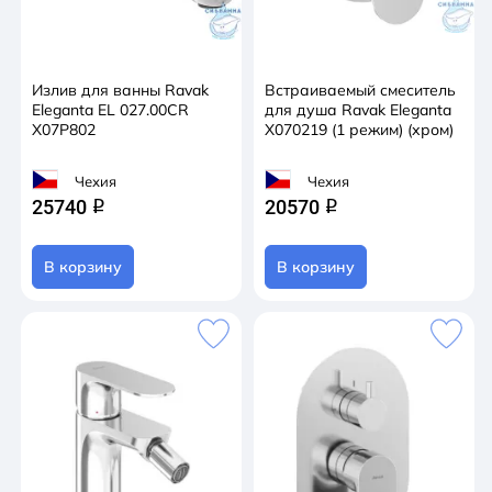
Излив для ванны Ravak
Встраиваемый смеситель
Eleganta EL 027.00CR
для душа Ravak Eleganta
X07P802
X070219 (1 режим) (хром)
Чехия
Чехия
25740
20570
q
q
В корзину
В корзину