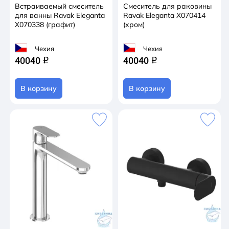
Встраиваемый смеситель
Смеситель для раковины
для ванны Ravak Eleganta
Ravak Eleganta X070414
X070338 (графит)
(хром)
Чехия
Чехия
40040
40040
q
q
В корзину
В корзину