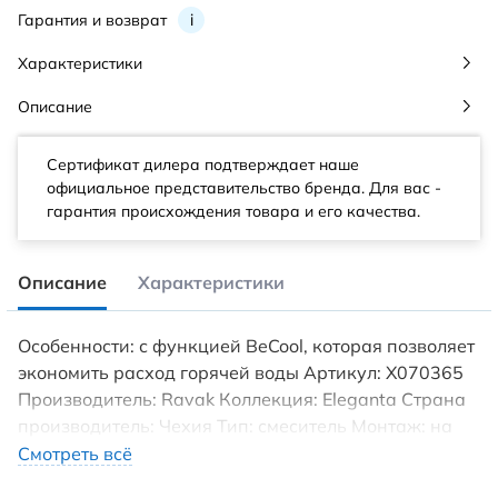
Гарантия и возврат
i
Характеристики
Описание
Сертификат дилера подтверждает наше
официальное представительство бренда. Для вас -
гарантия происхождения товара и его качества.
Описание
Характеристики
Особенности: с функцией BeCool, которая позволяет
экономить расход горячей воды Артикул: X070365
Производитель: Ravak Коллекция: Eleganta Страна
производитель: Чехия Тип: смеситель Монтаж: на
столешницу Вид монтажа: наружный (врезной) Вид
Смотреть всё
включения: однорычажный Порционный: нет Вид