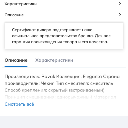
Характеристики
Описание
Сертификат дилера подтверждает наше
официальное представительство бренда. Для вас -
гарантия происхождения товара и его качества.
Описание
Характеристики
Производитель: Ravak Коллекция: Eleganta Страна
производитель: Чехия Тип смесителя: смеситель
Способ крепления: скрытый (встраиваемый)
Принцип смешивания: однорычажный Материал
корпуса: латунь Цвет: графит матовый Стиль:
Смотреть всё
современный Монтаж смесителя: на 1 отверстие
Камни Сваровски: нет Душевой набор в комплекте:
нет Область применения: бытовая Механизм: