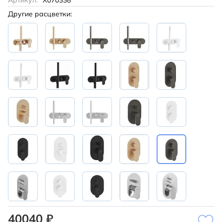
Артикул:
X070338
Другие расцветки:
40040 ₽