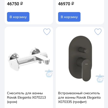
46750
46970
q
q
В корзину
В корзину
Смеситель для ванны
Встраиваемый смеситель
Ravak Eleganta X070213
для ванны Ravak Eleganta
(хром)
X070335 (графит)