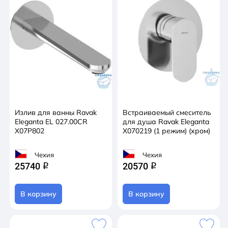
Излив для ванны Ravak
Встраиваемый смеситель
Eleganta EL 027.00CR
для душа Ravak Eleganta
X07P802
X070219 (1 режим) (хром)
Чехия
Чехия
25740
20570
q
q
В корзину
В корзину