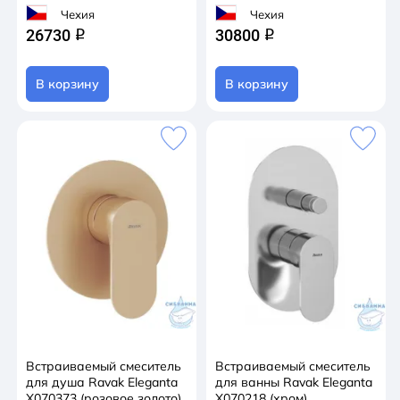
Чехия
Чехия
26730
30800
q
q
В корзину
В корзину
Встраиваемый смеситель
Встраиваемый смеситель
для душа Ravak Eleganta
для ванны Ravak Eleganta
X070373 (розовое золото)
X070218 (хром)