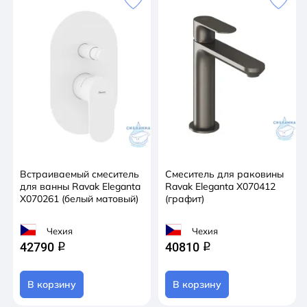
Встраиваемый смеситель
Смеситель для раковины
для ванны Ravak Eleganta
Ravak Eleganta X070412
X070261 (белый матовый)
(графит)
Чехия
Чехия
42790
40810
q
q
В корзину
В корзину