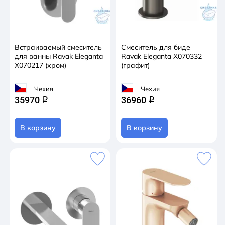
Встраиваемый смеситель
Смеситель для биде
для ванны Ravak Eleganta
Ravak Eleganta X070332
X070217 (хром)
(графит)
Чехия
Чехия
35970
36960
q
q
В корзину
В корзину