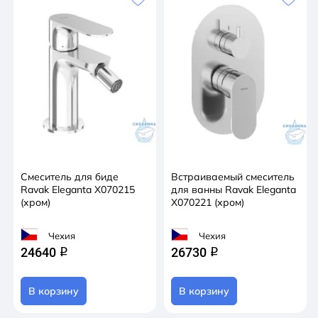
Смеситель для биде
Встраиваемый смеситель
Ravak Eleganta X070215
для ванны Ravak Eleganta
(хром)
X070221 (хром)
Чехия
Чехия
24640
26730
q
q
В корзину
В корзину