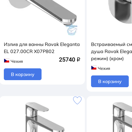
Излив для ванны Ravak Eleganta
Встраиваемый см
EL 027.00CR X07P802
душа Ravak Elega
режим) (хром)
25740
q
Чехия
Чехия
В корзину
В корзину