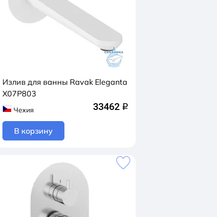
Излив для ванны Ravak Eleganta
X07P803
33462
q
Чехия
В корзину