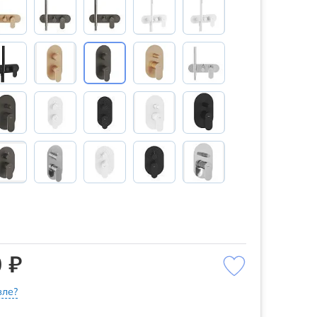
 ₽
ле?