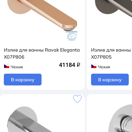
Излив для ванны Ravak Eleganta
Излив для ванны 
X07P806
X07P805
41184
q
Чехия
Чехия
В корзину
В корзину