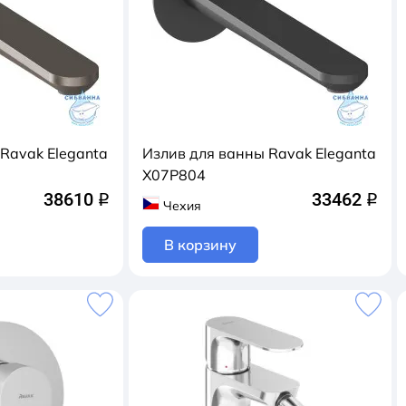
Ravak Eleganta
Излив для ванны Ravak Eleganta
X07P804
38610
33462
q
q
Чехия
В корзину