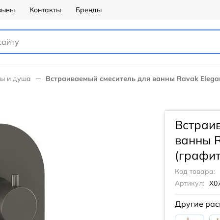
зывы
Контакты
Бренды
ны и душа
Встраиваемый смеситель для ванны Ravak Elegan
Встраи
ванны R
(графит
Код товара:
Артикул:
X0
Другие рас