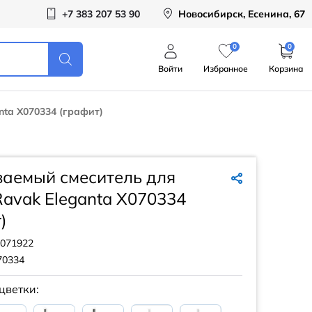
+7 383 207 53 90
Новосибирск, Есенина, 67
0
0
Войти
Избранное
Корзина
ta X070334 (графит)
ваемый смеситель для
avak Eleganta X070334
)
071922
70334
цветки: