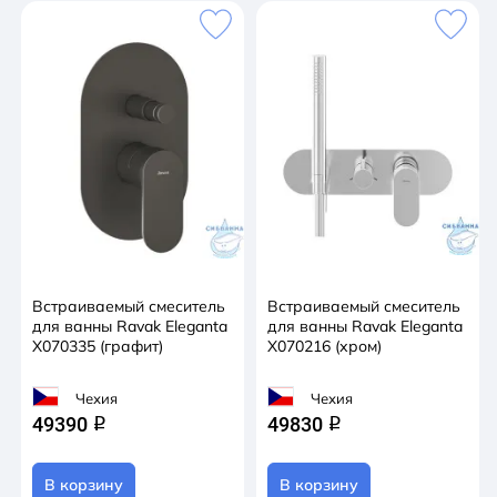
Встраиваемый смеситель
Встраиваемый смеситель
для ванны Ravak Eleganta
для ванны Ravak Eleganta
X070335 (графит)
X070216 (хром)
Чехия
Чехия
49390
49830
q
q
В корзину
В корзину