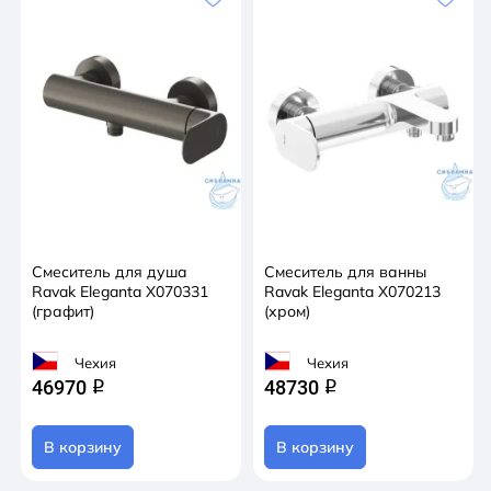
Смеситель для душа
Смеситель для ванны
Ravak Eleganta X070331
Ravak Eleganta X070213
(графит)
(хром)
Чехия
Чехия
46970
48730
q
q
В корзину
В корзину