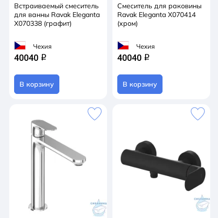
Встраиваемый смеситель
Смеситель для раковины
для ванны Ravak Eleganta
Ravak Eleganta X070414
X070338 (графит)
(хром)
Чехия
Чехия
40040
40040
q
q
В корзину
В корзину