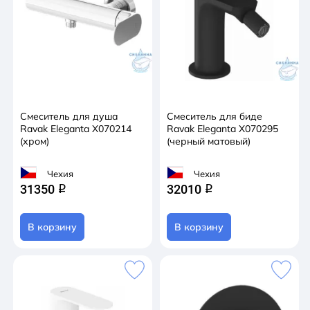
Смеситель для душа
Смеситель для биде
Ravak Eleganta X070214
Ravak Eleganta X070295
(хром)
(черный матовый)
Чехия
Чехия
31350
32010
q
q
В корзину
В корзину