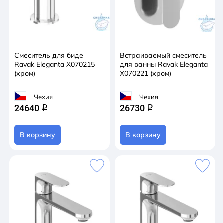
Смеситель для биде
Встраиваемый смеситель
Ravak Eleganta X070215
для ванны Ravak Eleganta
(хром)
X070221 (хром)
Чехия
Чехия
24640
26730
q
q
В корзину
В корзину