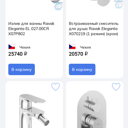
Излив для ванны Ravak
Встраиваемый смеситель
Eleganta EL 027.00CR
для душа Ravak Eleganta
X07P802
X070219 (1 режим) (хром)
Чехия
Чехия
25740
20570
q
q
В корзину
В корзину