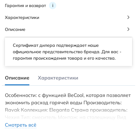
Гарантия и возврат
i
Характеристики
Описание
Сертификат дилера подтверждает наше
официальное представительство бренда. Для вас -
гарантия происхождения товара и его качества.
Описание
Характеристики
Особенности: с функцией BeCool, которая позволяет
экономить расход горячей воды Производитель:
Ravak Коллекция: Eleganta Страна производитель:
Чехия Тип: смеситель Монтаж: на столешницу Вид
монтажа: наружный (врезной) Вид включения:
Смотреть всё
однорычажный Порционный: нет Вид излива: