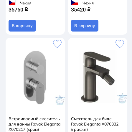
Чехия
Чехия
35750
35420
q
q
В корзину
В корзину
Встраиваемый смеситель
Смеситель для биде
для ванны Ravak Eleganta
Ravak Eleganta X070332
X070217 (хром)
(графит)