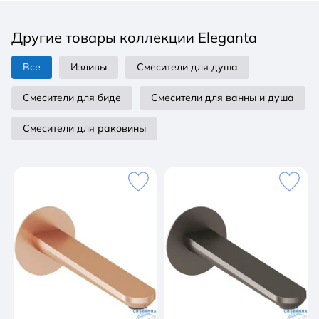
традиционный Длина излива: 192 мм Монтажные
отверстия: 1 Наличие донного клапана: нет
Другие товары коллекции Eleganta
Поворотный излив: нет Цвет: розовое золото
матовое Материал: латунь Стиль: современный
Все
Изливы
Смесители для душа
Форма излива: I-излив Область применения:
бытовая Механизм: керамический картридж 35 мм
Смесители для биде
Смесители для ванны и душа
Высота струи: 170 мм
Смесители для раковины