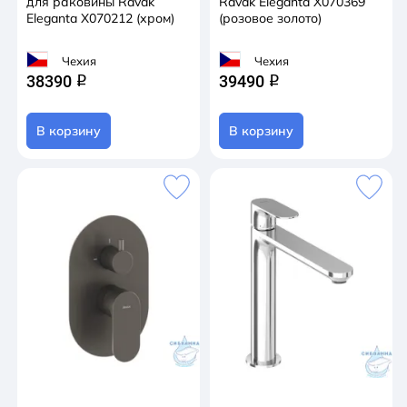
для раковины Ravak
Ravak Eleganta X070369
Eleganta X070212 (хром)
(розовое золото)
Чехия
Чехия
38390
39490
q
q
В корзину
В корзину