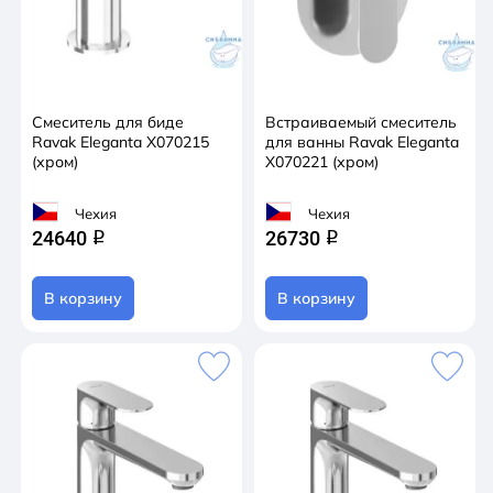
Смеситель для биде
Встраиваемый смеситель
Ravak Eleganta X070215
для ванны Ravak Eleganta
(хром)
X070221 (хром)
Чехия
Чехия
24640
26730
q
q
В корзину
В корзину