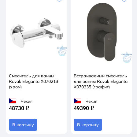
Смеситель для ванны
Встраиваемый смеситель
Ravak Eleganta X070213
для ванны Ravak Eleganta
(хром)
X070335 (графит)
Чехия
Чехия
48730
49390
q
q
В корзину
В корзину