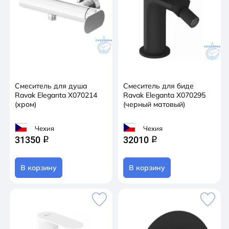
Смеситель для душа
Смеситель для биде
Ravak Eleganta X070214
Ravak Eleganta X070295
(хром)
(черный матовый)
Чехия
Чехия
31350
32010
q
q
В корзину
В корзину