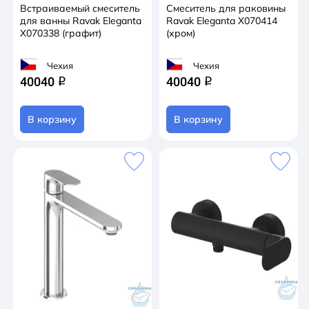
Встраиваемый смеситель
Смеситель для раковины
для ванны Ravak Eleganta
Ravak Eleganta X070414
X070338 (графит)
(хром)
Чехия
Чехия
40040
40040
q
q
В корзину
В корзину