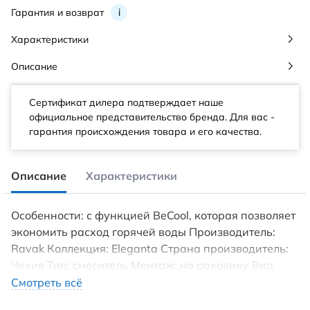
Гарантия и возврат
i
Характеристики
Описание
Сертификат дилера подтверждает наше
официальное представительство бренда. Для вас -
гарантия происхождения товара и его качества.
Описание
Характеристики
Особенности: с функцией BeCool, которая позволяет
экономить расход горячей воды Производитель:
Ravak Коллекция: Eleganta Страна производитель:
Чехия Тип: смеситель Монтаж: на раковину Вид
монтажа: наружный (врезной) Вид включения:
Смотреть всё
однорычажный Порционный: нет Вид излива: