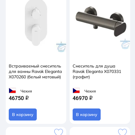
Встраиваемый смеситель
Смеситель для душа
для ванны Ravak Eleganta
Ravak Eleganta X070331
X070260 (белый матовый)
(графит)
Чехия
Чехия
46750
46970
q
q
В корзину
В корзину