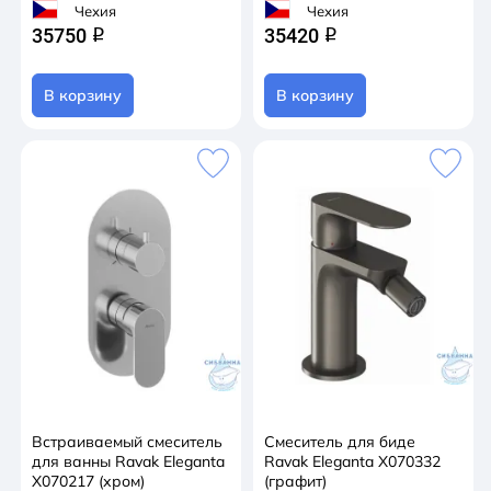
Чехия
Чехия
35750
35420
q
q
В корзину
В корзину
Встраиваемый смеситель
Смеситель для биде
для ванны Ravak Eleganta
Ravak Eleganta X070332
X070217 (хром)
(графит)