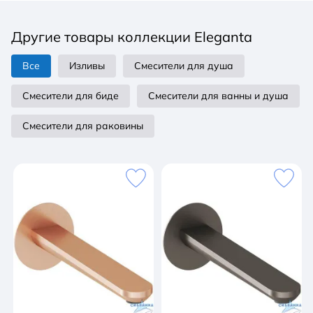
традиционный Длина излива: 135 мм Монтажные
отверстия: 1 Наличие донного клапана: нет
Другие товары коллекции Eleganta
Поворотный излив: нет Материал: латунь Стиль:
современный Форма излива: I-излив Область
Все
Изливы
Смесители для душа
применения: бытовая Механизм: керамический
картридж 35 мм Высота струи: 124 мм
Смесители для биде
Смесители для ванны и душа
Смесители для раковины