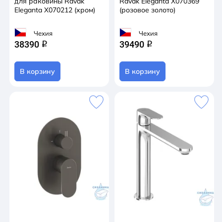
для раковины Ravak
Ravak Eleganta X070369
Eleganta X070212 (хром)
(розовое золото)
Чехия
Чехия
38390
39490
q
q
В корзину
В корзину