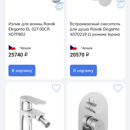
Излив для ванны Ravak
Встраиваемый смеситель
Eleganta EL 027.00CR
для душа Ravak Eleganta
X07P802
X070219 (1 режим) (хром)
Чехия
Чехия
25740
20570
q
q
В корзину
В корзину