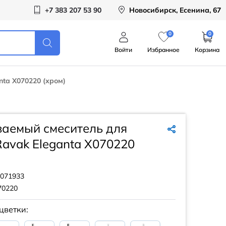
+7 383 207 53 90
Новосибирск, Есенина, 67
0
0
Войти
Избранное
Корзина
ta X070220 (хром)
ваемый смеситель для
avak Eleganta X070220
071933
70220
цветки: