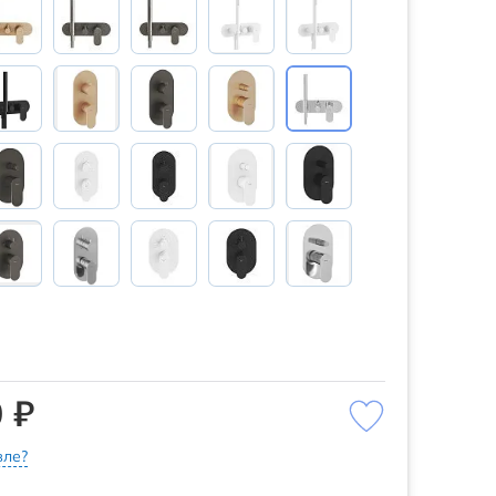
 ₽
ле?