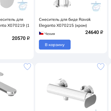
еситель для
Смеситель для биде Ravak
nta X070219 (1
Eleganta X070215 (хром)
24640
q
Чехия
20570
q
В корзину