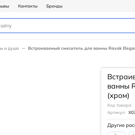
зывы
Контакты
Бренды
ны и душа
Встраиваемый смеситель для ванны Ravak Elegan
Встраи
ванны R
(хром)
Код товара:
Артикул:
X0
Другие рас