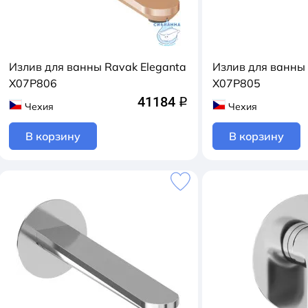
Излив для ванны Ravak Eleganta
Излив для ванны 
X07P806
X07P805
41184
q
Чехия
Чехия
В корзину
В корзину