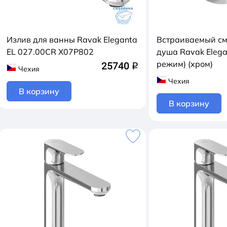
Излив для ванны Ravak Eleganta
Встраиваемый см
EL 027.00CR X07P802
душа Ravak Elega
режим) (хром)
25740
q
Чехия
Чехия
В корзину
В корзину