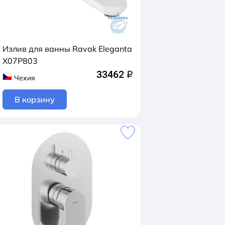
Излив для ванны Ravak Eleganta
X07P803
33462
q
Чехия
В корзину