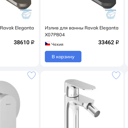
Ravak Eleganta
Излив для ванны Ravak Eleganta
X07P804
38610
33462
q
q
Чехия
В корзину