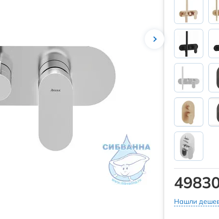
49830
Нашли дешев