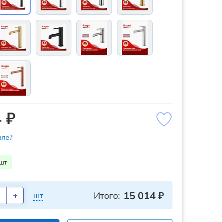
 ₽
ле?
шт
15 014
₽
Итого:
шт