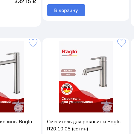
33215
q
В корзину
аковины Raglo
Смеситель для раковины Raglo
R20.10.05 (сатин)