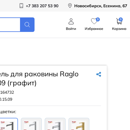
+7 383 207 53 90
Новосибирск, Есенина, 67
0
0
Войти
Избранное
Корзина
ль для раковины Raglo
09 (графит)
164732
.15.09
цветки: