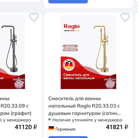
анны
Смеситель для ванны
R20.33.09 с
напольный Raglo R20.33.03 с
ром (графит)
душевым гарнитуром (сатин
е у менеджера
Наличие уточняйте у менеджера
золотой)
41120
41821
q
q
Германия