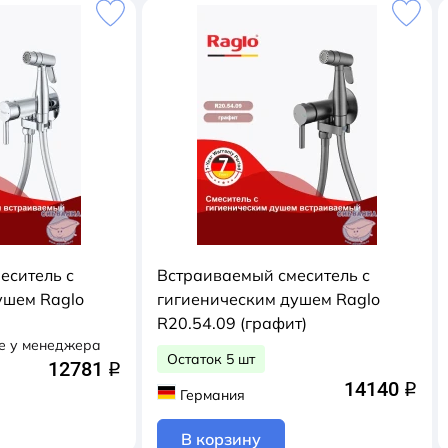
еситель с
Встраиваемый смеситель с
ушем Raglo
гигиеническим душем Raglo
R20.54.09 (графит)
е у менеджера
Остаток 5 шт
12781
q
14140
q
Германия
В корзину