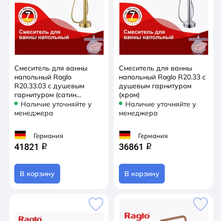
Смеситель для ванны
Смеситель для ванны
напольный Raglo
напольный Raglo R20.33 с
R20.33.03 с душевым
душевым гарнитуром
гарнитуром (сатин
(хром)
золотой)
Наличие уточняйте у
Наличие уточняйте у
менеджера
менеджера
Германия
Германия
41821
36861
q
q
В корзину
В корзину