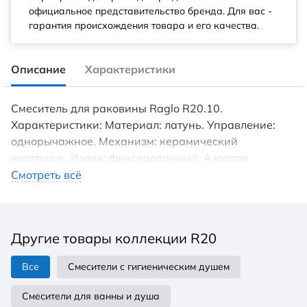
официальное представительство бренда. Для вас -
гарантия происхождения товара и его качества.
Описание
Характеристики
Смеситель для раковины Raglo R20.10.
Характеристики: Материал: латунь. Управление:
однорычажное. Механизм: керамический
картридж. Излив: фиксированный. Аэратор.
Стандарт подводки: G 1/2. Тип подводки: гибкая.
Смотреть всё
Монтаж: на раковину. В комплекте поставки:
Смеситель для раковины. Гибкая подводка.
Комплект креплений.
Другие товары коллекции R20
Все
Смесители с гигиеническим душем
Смесители для ванны и душа