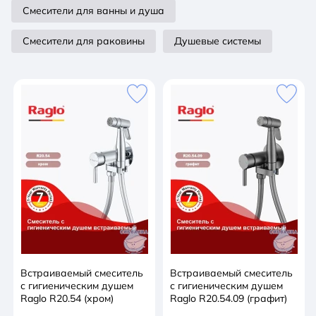
составляет 1200 мм, что позволяет комфортно
Смесители для ванны и душа
использовать гигиенический душ на расстоянии от
смесителя. Смеситель оснащен аэратором, который
Смесители для раковины
Душевые системы
обеспечивает равномерное распределение воды и
экономию воды. Смеситель имеет держатель
душевой лейки и комплектуется ручным душем с
одним режимом работы. Смеситель монтируется
встраиваемым способом, что позволяет сохранить
свободное пространство в ванной комнате. Высота
изделия в сборе составляет 164 мм, глубина - 115
мм, а ширина - 83 мм.
Встраиваемый смеситель
Встраиваемый смеситель
с гигиеническим душем
с гигиеническим душем
Raglo R20.54 (хром)
Raglo R20.54.09 (графит)