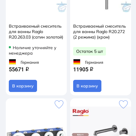
Встраиваемый смеситель
Встраиваемый смеситель
для ванны Raglo
для ванны Raglo R20.272
R20.263.03 (сатин золотой)
(2 режима) (хром)
Наличие уточняйте у
Остаток 5 шт
менеджера
Германия
Германия
55671
11905
q
q
В корзину
В корзину