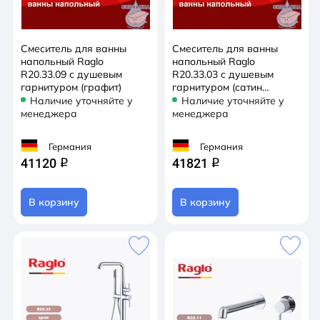
Смеситель для ванны
Смеситель для ванны
напольный Raglo
напольный Raglo
R20.33.09 с душевым
R20.33.03 с душевым
гарнитуром (графит)
гарнитуром (сатин
золотой)
Наличие уточняйте у
Наличие уточняйте у
менеджера
менеджера
Германия
Германия
41120
41821
q
q
В корзину
В корзину