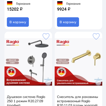
Германия
Германия
15202
9924
q
q
В корзину
В корзину
Душевая система Raglo
Смеситель для раковины
250 1 режим R20.27.09
встраиваемый Raglo
(графит)
R20.11.03 (сатин золотой)