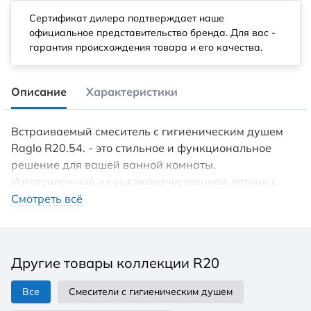
Сертификат дилера подтверждает наше
официальное представительство бренда. Для вас -
гарантия происхождения товара и его качества.
Описание
Характеристики
Встраиваемый смеситель с гигиеническим душем
Raglo R20.54. - это стильное и функциональное
решение для вашей ванной комнаты.
Изготовленный из высококачественной латуни с
покрытием PVD, этот смеситель обеспечивает
Смотреть всё
долговечность и надежность в использовании. Цвет
смесителя придает ему элегантный и современный
вид, который будет гармонично сочетаться с любым
Другие товары коллекции R20
интерьером ванной комнаты. Смеситель оснащен
рычажным управлением, что обеспечивает удобство
Все
Смесители с гигиеническим душем
и простоту использования. Длина шланга