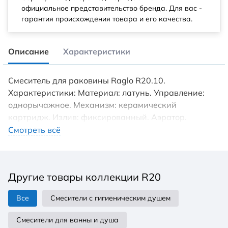
официальное представительство бренда. Для вас -
гарантия происхождения товара и его качества.
Описание
Характеристики
Смеситель для раковины Raglo R20.10.
Характеристики: Материал: латунь. Управление:
однорычажное. Механизм: керамический
картридж. Излив: фиксированный. Аэратор.
Стандарт подводки: G 1/2. Тип подводки: гибкая.
Смотреть всё
Монтаж: на раковину. В комплекте поставки:
Смеситель для раковины. Гибкая подводка.
Комплект креплений.
Другие товары коллекции R20
Все
Смесители с гигиеническим душем
Смесители для ванны и душа