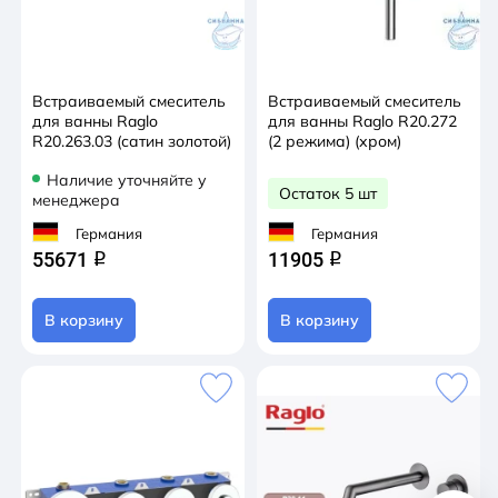
Встраиваемый смеситель
Встраиваемый смеситель
для ванны Raglo
для ванны Raglo R20.272
R20.263.03 (сатин золотой)
(2 режима) (хром)
Наличие уточняйте у
Остаток 5 шт
менеджера
Германия
Германия
55671
11905
q
q
В корзину
В корзину