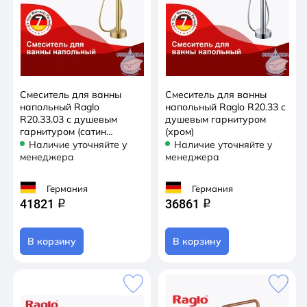
Смеситель для ванны
Смеситель для ванны
напольный Raglo
напольный Raglo R20.33 с
R20.33.03 с душевым
душевым гарнитуром
гарнитуром (сатин
(хром)
золотой)
Наличие уточняйте у
Наличие уточняйте у
менеджера
менеджера
Германия
Германия
41821
36861
q
q
В корзину
В корзину