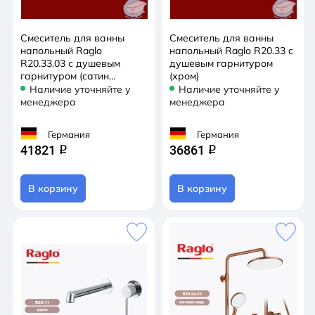
Смеситель для ванны
Смеситель для ванны
напольный Raglo
напольный Raglo R20.33 с
R20.33.03 с душевым
душевым гарнитуром
гарнитуром (сатин
(хром)
золотой)
Наличие уточняйте у
Наличие уточняйте у
менеджера
менеджера
Германия
Германия
41821
36861
q
q
В корзину
В корзину