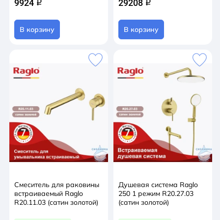
9924
29208
q
q
В корзину
В корзину
Смеситель для раковины
Душевая система Raglo
встраиваемый Raglo
250 1 режим R20.27.03
R20.11.03 (сатин золотой)
(сатин золотой)