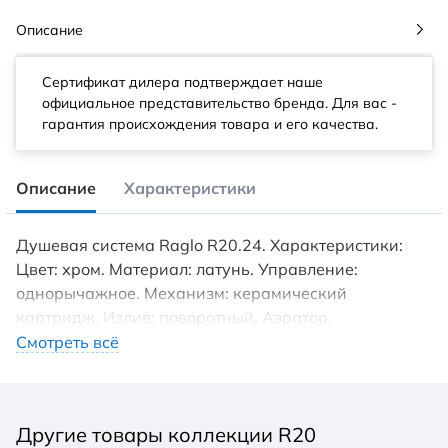
Описание
Сертификат дилера подтверждает наше
официальное представительство бренда. Для вас -
гарантия происхождения товара и его качества.
Описание
Характеристики
Душевая система Raglo R20.24. Характеристики:
Цвет: хром. Материал: латунь. Управление:
однорычажное. Механизм: керамический
картридж. Излив: поворотный. Аэратор.
Регулируемая по высоте душевая штанга: 1130-
Смотреть всё
1480 мм. Форма верхнего душа: круглая. Диаметр
верхнего душа: 250 мм. Регулируемый по высоте и
наклону держатель ручного душа. Форма ручного
Другие товары коллекции R20
душа: круглая. Количество режимов струи ручного