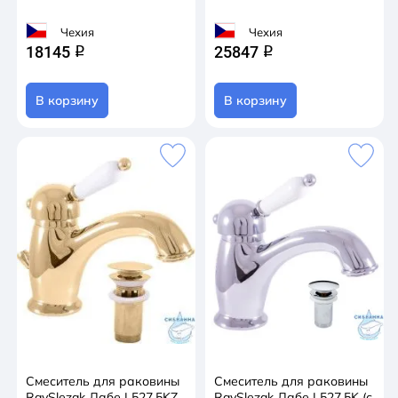
Чехия
Чехия
18145
25847
q
q
В корзину
В корзину
Смеситель для раковины
Смеситель для раковины
RavSlezak Лабе L527.5KZ
RavSlezak Лабе L527.5K (с