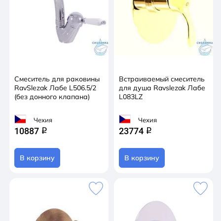
Смеситель для раковины
Встраиваемый смеситель
RavSlezak Лабе L506.5/2
для душа Ravslezak Лабе
(без донного клапана)
L083LZ
Чехия
Чехия
10887
23774
q
q
В корзину
В корзину