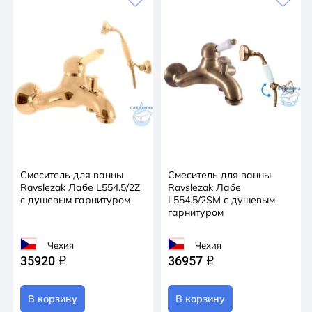
Смеситель для ванны
Смеситель для ванны
Ravslezak Лабе L554.5/2Z
Ravslezak Лабе
с душевым гарнитуром
L554.5/2SM с душевым
гарнитуром
Чехия
Чехия
35920
36957
q
q
В корзину
В корзину