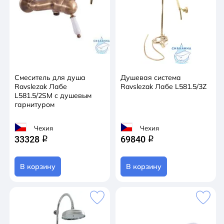
Смеситель для душа
Душевая система
Ravslezak Лабе
Ravslezak Лабе L581.5/3Z
L581.5/2SM с душевым
гарнитуром
Чехия
Чехия
33328
69840
q
q
В корзину
В корзину