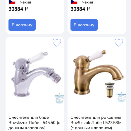
Чехия
Чехия
30884
30884
q
q
В корзину
В корзину
Смеситель для биде
Смеситель для раковины
Ravslezak Лабе L545.5K (с
RavSlezak Лабе L527.5SM
донным клапаном)
(с донным клапаном)