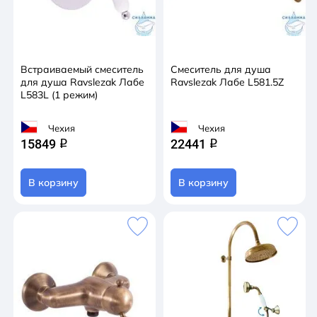
Встраиваемый смеситель
Смеситель для душа
для душа Ravslezak Лабе
Ravslezak Лабе L581.5Z
L583L (1 режим)
Чехия
Чехия
15849
22441
q
q
В корзину
В корзину