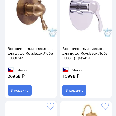
Встраиваемый смеситель
Встраиваемый смеситель
для душа Ravslezak Лабе
для душа Ravslezak Лабе
L083LSM
L083L (1 режим)
Чехия
Чехия
26958
13998
q
q
В корзину
В корзину