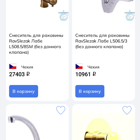
Смеситель для раковины
Смеситель для раковины
RavSlezak Лабе
RavSlezak Лабе L506.5/3
L508.5/8SM (без донного
(без донного клапана)
клапана)
Чехия
Чехия
27403
10961
q
q
В корзину
В корзину