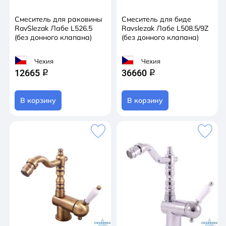
Смеситель для раковины
Смеситель для биде
RavSlezak Лабе L526.5
Ravslezak Лабе L508.5/9Z
(без донного клапана)
(без донного клапана)
Чехия
Чехия
12665
36660
q
q
В корзину
В корзину