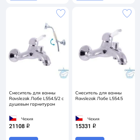
Смеситель для ванны
Смеситель для ванны
Ravslezak Лабе L554.5/2 с
Ravslezak Лабе L554.5
душевым гарнитуром
Чехия
Чехия
21108
15331
q
q