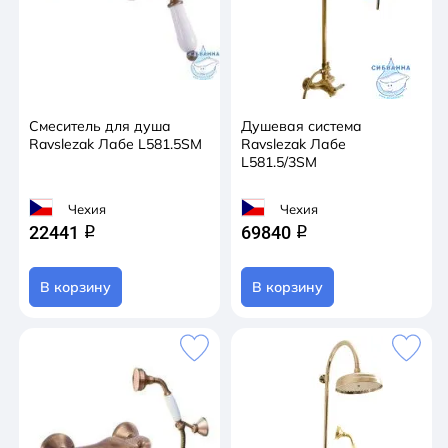
Смеситель для душа
Душевая система
Ravslezak Лабе L581.5SM
Ravslezak Лабе
L581.5/3SM
Чехия
Чехия
22441
69840
q
q
В корзину
В корзину