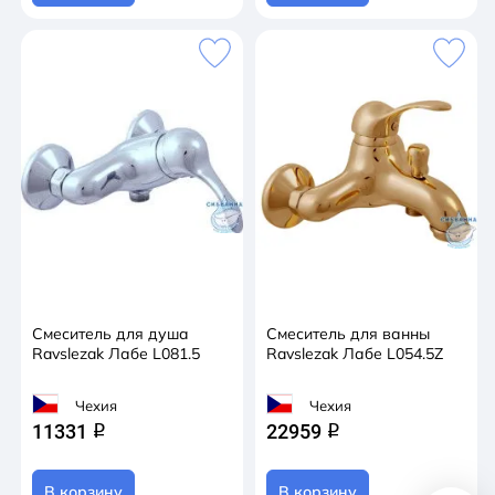
Смеситель для душа
Смеситель для ванны
Ravslezak Лабе L081.5
Ravslezak Лабе L054.5Z
Чехия
Чехия
11331
22959
q
q
В корзину
В корзину