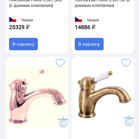
(с донным клапаном)
донным клапаном)
Чехия
Чехия
25329
14886
q
q
В корзину
В корзину