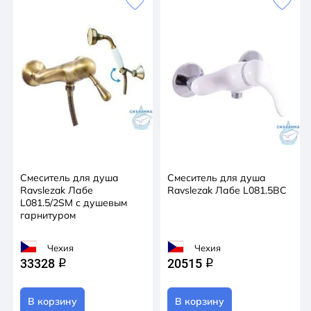
Смеситель для душа
Смеситель для душа
Ravslezak Лабе
Ravslezak Лабе L081.5BC
L081.5/2SM с душевым
гарнитуром
Чехия
Чехия
33328
20515
q
q
В корзину
В корзину