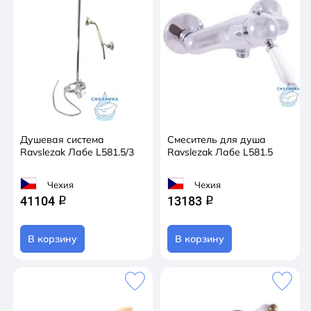
Душевая система
Смеситель для душа
Ravslezak Лабе L581.5/3
Ravslezak Лабе L581.5
Чехия
Чехия
41104
13183
q
q
В корзину
В корзину