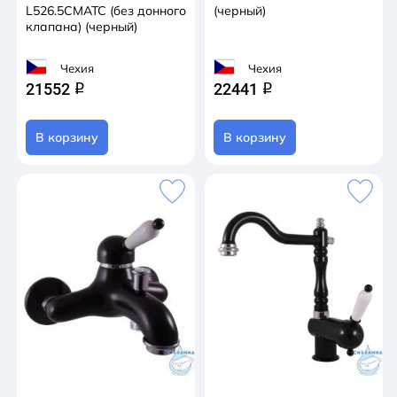
L526.5CMATC (без донного
(черный)
клапана) (черный)
Чехия
Чехия
21552
22441
q
q
В корзину
В корзину