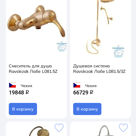
Смеситель для душа
Душевая система
Ravslezak Лабе L081.5Z
Ravslezak Лабе L081.5/3Z
Чехия
Чехия
19848
66729
q
q
В корзину
В корзину