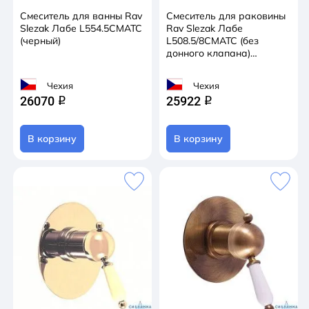
Смеситель для ванны Rav
Смеситель для раковины
Slezak Лабе L554.5CMATC
Rav Slezak Лабе
(черный)
L508.5/8CMATC (без
донного клапана)
(черный)
Чехия
Чехия
26070
25922
q
q
В корзину
В корзину