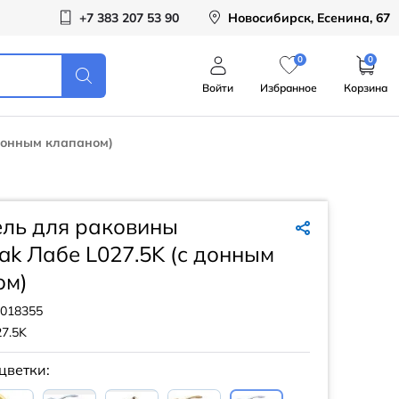
+7 383 207 53 90
Новосибирск, Есенина, 67
0
0
Войти
Избранное
Корзина
 донным клапаном)
ель для раковины
ak Лабе L027.5K (с донным
ом)
018355
27.5K
цветки: