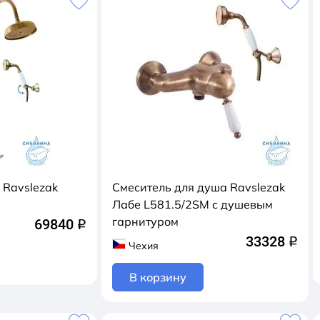
 Ravslezak
Смеситель для душа Ravslezak
Лабе L581.5/2SM с душевым
гарнитуром
69840
q
33328
q
Чехия
В корзину