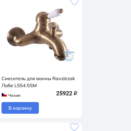
Смеситель для ванны Ravslezak
Лабе L554.5SM
25922
q
Чехия
В корзину