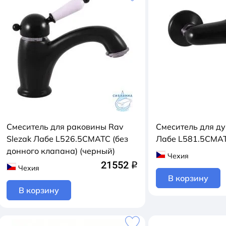
Смеситель для раковины Rav
Смеситель для ду
Slezak Лабе L526.5CMATC (без
Лабе L581.5CMAT
донного клапана) (черный)
Чехия
21552
q
Чехия
В корзину
В корзину