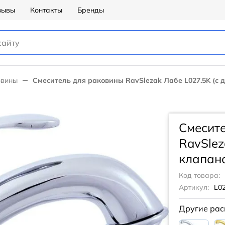
зывы
Контакты
Бренды
овины
Смеситель для раковины RavSlezak Лабе L027.5K (с
Смесит
RavSlez
клапан
Код товара:
Артикул:
L0
Другие рас