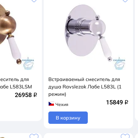
еситель для
Встраиваемый смеситель для
Лабе L583LSM
душа Ravslezak Лабе L583L (1
режим)
26958
q
15849
q
Чехия
В корзину