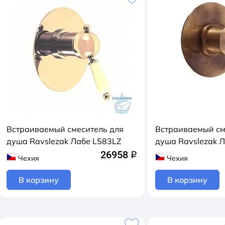
Встраиваемый смеситель для
Встраиваемый см
душа Ravslezak Лабе L583LZ
душа Ravslezak 
26958
q
Чехия
Чехия
В корзину
В корзину