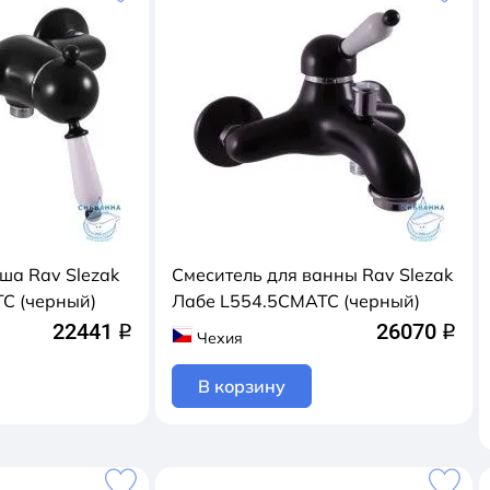
ша Rav Slezak
Смеситель для ванны Rav Slezak
C (черный)
Лабе L554.5CMATC (черный)
22441
26070
q
q
Чехия
В корзину