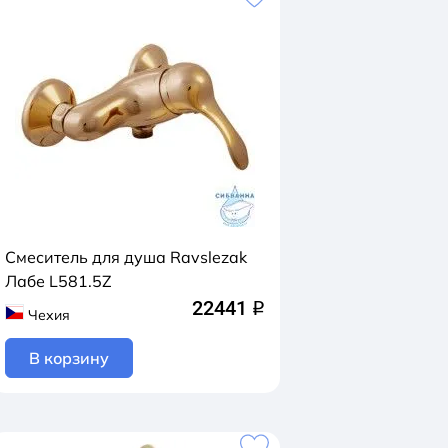
Смеситель для душа Ravslezak
Лабе L581.5Z
22441
q
Чехия
В корзину