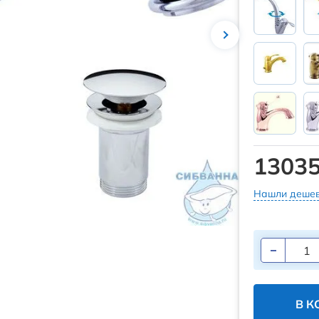
13035
Нашли дешев
В К