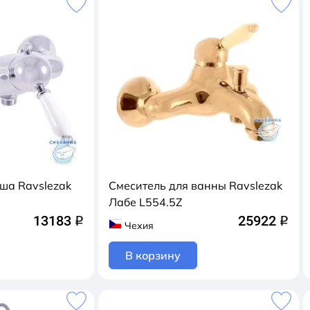
ша Ravslezak
Смеситель для ванны Ravslezak
Лабе L554.5Z
13183
25922
q
q
Чехия
В корзину