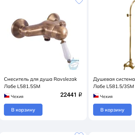
Смеситель для душа Ravslezak
Душевая система
Лабе L581.5SM
Лабе L581.5/3SM
22441
q
Чехия
Чехия
В корзину
В корзину