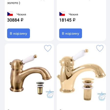
золото )
Чехия
Чехия
30884
18145
q
q
В корзину
В корзину