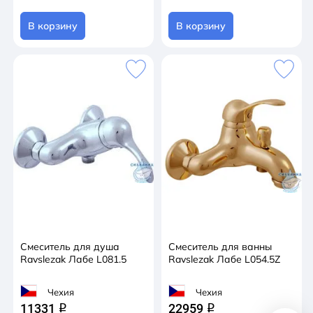
В корзину
В корзину
Смеситель для душа
Смеситель для ванны
Ravslezak Лабе L081.5
Ravslezak Лабе L054.5Z
Чехия
Чехия
11331
22959
q
q