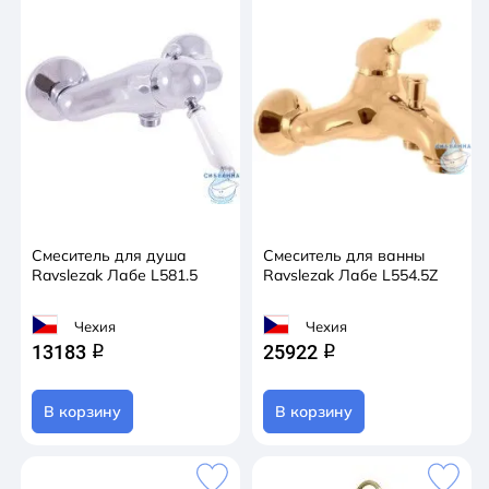
Смеситель для душа
Смеситель для ванны
Ravslezak Лабе L581.5
Ravslezak Лабе L554.5Z
Чехия
Чехия
13183
25922
q
q
В корзину
В корзину