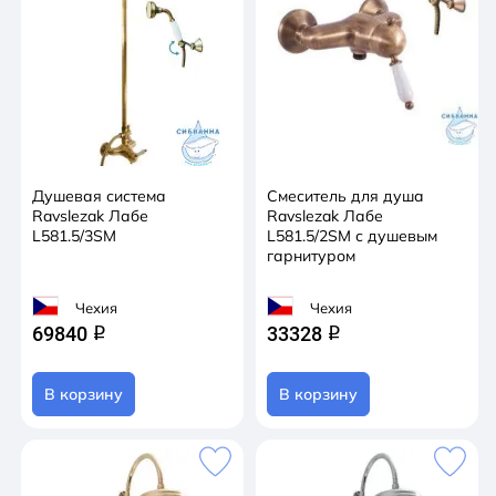
Душевая система
Смеситель для душа
Ravslezak Лабе
Ravslezak Лабе
L581.5/3SM
L581.5/2SM с душевым
гарнитуром
Чехия
Чехия
69840
33328
q
q
В корзину
В корзину