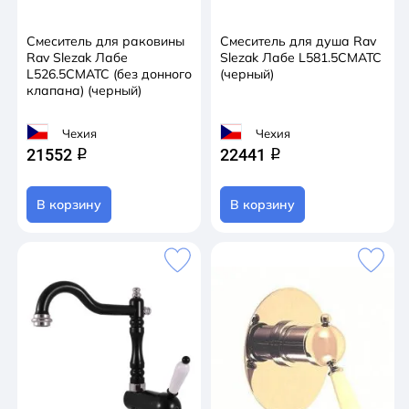
Смеситель для раковины
Смеситель для душа Rav
Rav Slezak Лабе
Slezak Лабе L581.5CMATC
L526.5CMATC (без донного
(черный)
клапана) (черный)
Чехия
Чехия
21552
22441
q
q
В корзину
В корзину