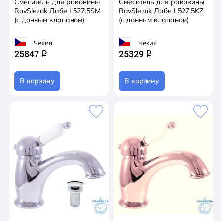
Смеситель для раковины
Смеситель для раковины
RavSlezak Лабе L527.5SM
RavSlezak Лабе L527.5KZ
(с донным клапаном)
(с донным клапаном)
Чехия
Чехия
25847
25329
q
q
В корзину
В корзину