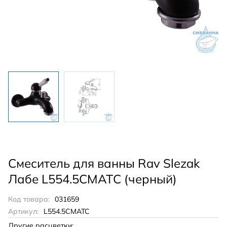
Смеситель для ванны Rav Slezak
Лабе L554.5CMATC (черный)
Код товара:
031659
Артикул:
L554.5CMATC
Другие расцветки: