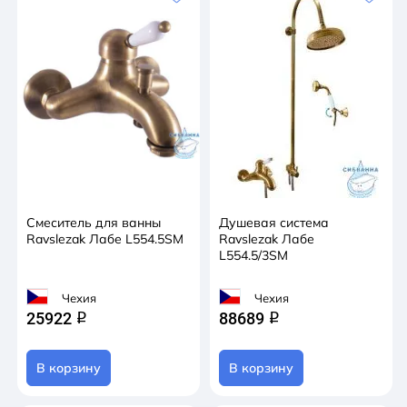
Смеситель для ванны
Душевая система
Ravslezak Лабе L554.5SM
Ravslezak Лабе
L554.5/3SM
Чехия
Чехия
25922
88689
q
q
В корзину
В корзину