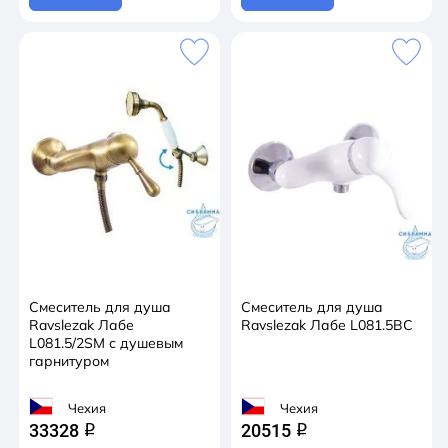
Смеситель для душа
Смеситель для душа
Ravslezak Лабе
Ravslezak Лабе L081.5BC
L081.5/2SM с душевым
гарнитуром
Чехия
Чехия
33328
20515
q
q