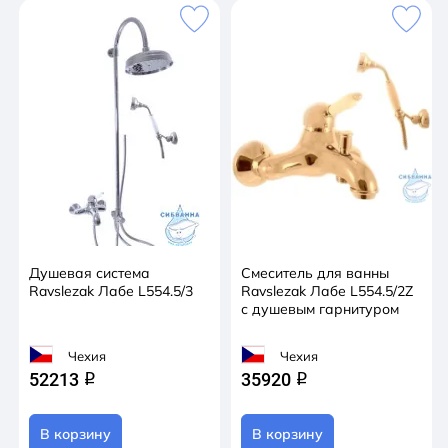
Душевая система
Смеситель для ванны
Ravslezak Лабе L554.5/3
Ravslezak Лабе L554.5/2Z
с душевым гарнитуром
Чехия
Чехия
52213
35920
q
q
В корзину
В корзину