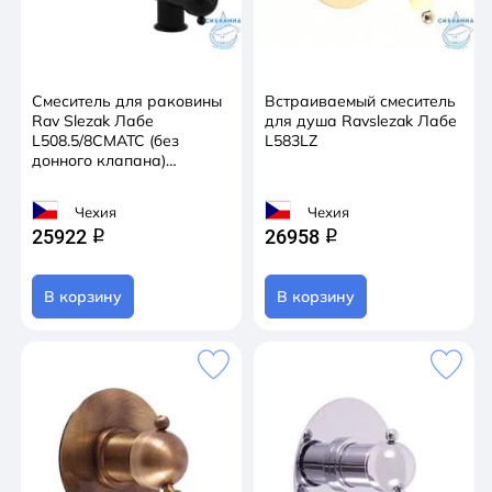
Смеситель для раковины
Встраиваемый смеситель
Rav Slezak Лабе
для душа Ravslezak Лабе
L508.5/8CMATC (без
L583LZ
донного клапана)
(черный)
Чехия
Чехия
25922
26958
q
q
В корзину
В корзину