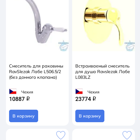
Смеситель для раковины
Встраиваемый смеситель
RavSlezak Лабе L506.5/2
для душа Ravslezak Лабе
(без донного клапана)
L083LZ
Чехия
Чехия
10887
23774
q
q
В корзину
В корзину