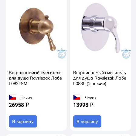
Встраиваемый смеситель
Встраиваемый смеситель
для душа Ravslezak Лабе
для душа Ravslezak Лабе
L083LSM
L083L (1 режим)
Чехия
Чехия
26958
13998
q
q
В корзину
В корзину