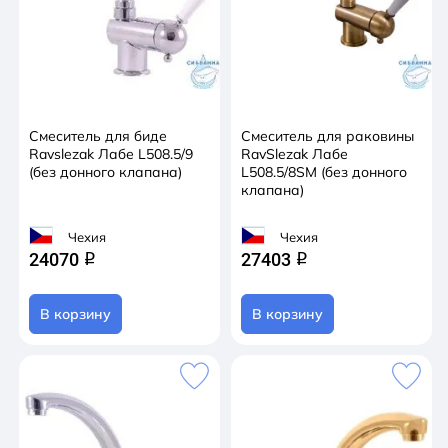
Смеситель для биде
Смеситель для раковины
Ravslezak Лабе L508.5/9
RavSlezak Лабе
(без донного клапана)
L508.5/8SM (без донного
клапана)
Чехия
Чехия
24070
27403
q
q
В корзину
В корзину