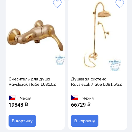
Смеситель для душа
Душевая система
Ravslezak Лабе L081.5Z
Ravslezak Лабе L081.5/3Z
Чехия
Чехия
19848
66729
q
q
В корзину
В корзину