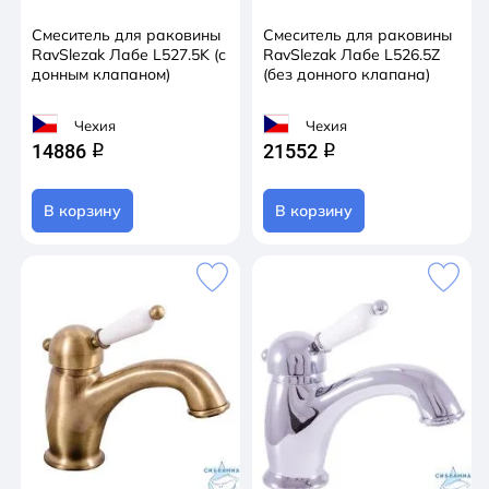
Смеситель для раковины
Смеситель для раковины
RavSlezak Лабе L527.5K (с
RavSlezak Лабе L526.5Z
донным клапаном)
(без донного клапана)
Чехия
Чехия
14886
21552
q
q
В корзину
В корзину