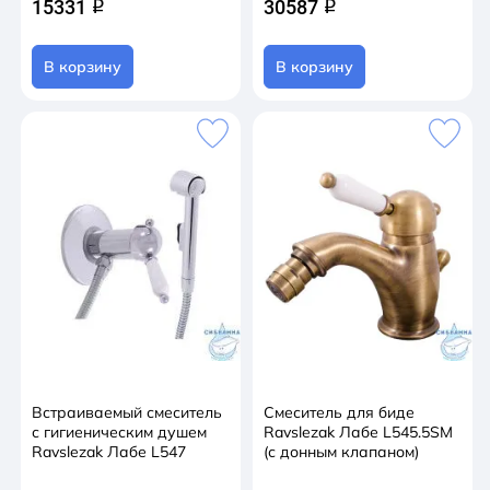
15331
30587
q
q
В корзину
В корзину
Встраиваемый смеситель
Смеситель для биде
с гигиеническим душем
Ravslezak Лабе L545.5SM
Ravslezak Лабе L547
(с донным клапаном)