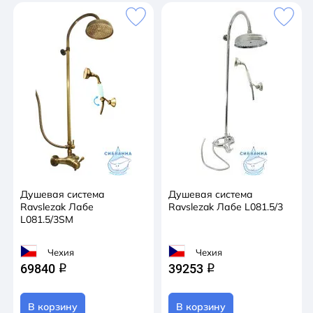
Душевая система
Душевая система
Ravslezak Лабе
Ravslezak Лабе L081.5/3
L081.5/3SM
Чехия
Чехия
69840
39253
q
q
В корзину
В корзину