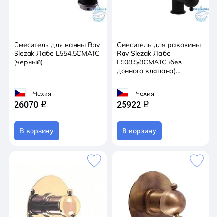
Смеситель для ванны Rav
Смеситель для раковины
Slezak Лабе L554.5CMATC
Rav Slezak Лабе
(черный)
L508.5/8CMATC (без
донного клапана)
(черный)
Чехия
Чехия
26070
25922
q
q
В корзину
В корзину