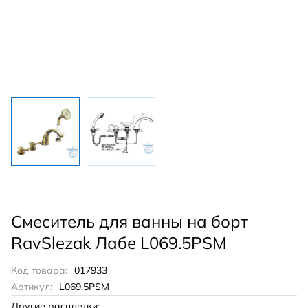
Смеситель для ванны на борт
RavSlezak Лабе L069.5PSM
Код товара:
017933
Артикул:
L069.5PSM
Другие расцветки: