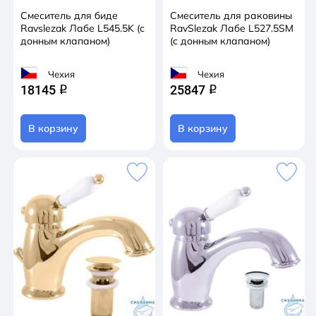
Смеситель для биде
Смеситель для раковины
Ravslezak Лабе L545.5K (с
RavSlezak Лабе L527.5SM
донным клапаном)
(с донным клапаном)
Чехия
Чехия
18145
25847
q
q
В корзину
В корзину