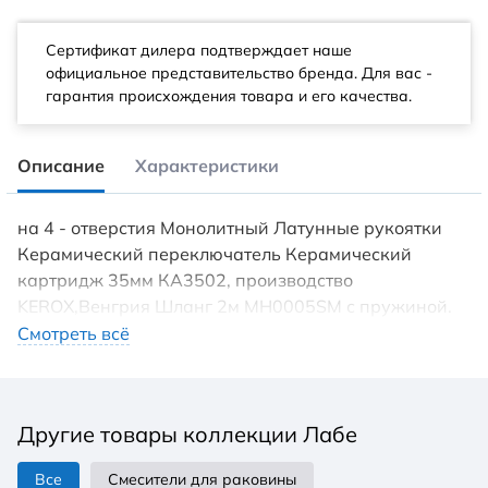
Сертификат дилера подтверждает наше
официальное представительство бренда. Для вас -
гарантия происхождения товара и его качества.
Описание
Характеристики
на 4 - отверстия Монолитный Латунные рукоятки
Керамический переключатель Керамический
картридж 35мм КА3502, производство
KEROX,Венгрия Шланг 2м MH0005SM с пружиной.
Пружина позволяет лёгкий ход шланга при
Смотреть всё
возвращении в держатель
Другие товары коллекции Лабе
Все
Смесители для раковины