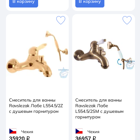
В корзину
В корзину
Смеситель для ванны
Смеситель для ванны
Ravslezak Лабе L554.5/2Z
Ravslezak Лабе
с душевым гарнитуром
L554.5/2SM с душевым
гарнитуром
Чехия
Чехия
35920
36957
q
q