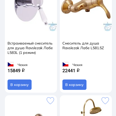
Встраиваемый смеситель
Смеситель для душа
для душа Ravslezak Лабе
Ravslezak Лабе L581.5Z
L583L (1 режим)
Чехия
Чехия
15849
22441
q
q
В корзину
В корзину