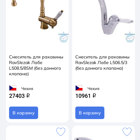
Смеситель для раковины
Смеситель для раковины
RavSlezak Лабе
RavSlezak Лабе L506.5/3
L508.5/8SM (без донного
(без донного клапана)
клапана)
Чехия
Чехия
27403
10961
q
q
В корзину
В корзину