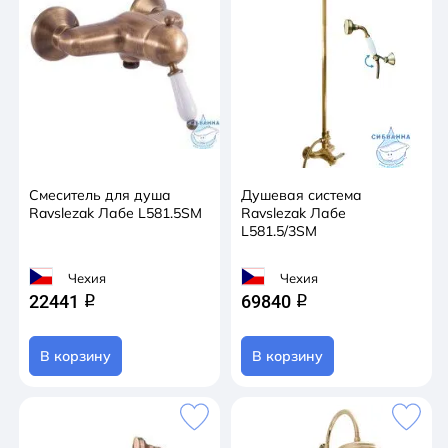
Смеситель для душа
Душевая система
Ravslezak Лабе L581.5SM
Ravslezak Лабе
L581.5/3SM
Чехия
Чехия
22441
69840
q
q
В корзину
В корзину