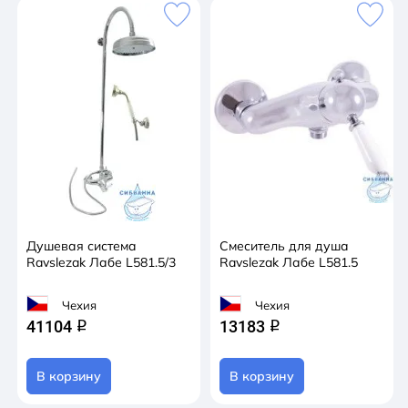
Душевая система
Смеситель для душа
Ravslezak Лабе L581.5/3
Ravslezak Лабе L581.5
Чехия
Чехия
41104
13183
q
q
В корзину
В корзину