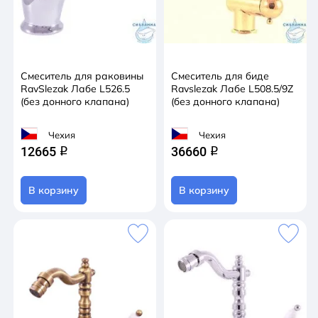
Смеситель для раковины
Смеситель для биде
RavSlezak Лабе L526.5
Ravslezak Лабе L508.5/9Z
(без донного клапана)
(без донного клапана)
Чехия
Чехия
12665
36660
q
q
В корзину
В корзину