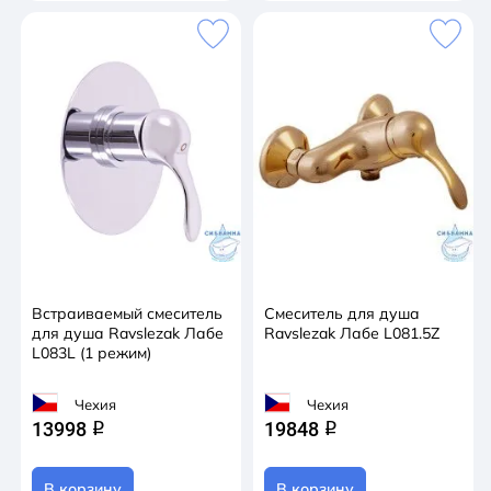
Встраиваемый смеситель
Смеситель для душа
для душа Ravslezak Лабе
Ravslezak Лабе L081.5Z
L083L (1 режим)
Чехия
Чехия
13998
19848
q
q
В корзину
В корзину