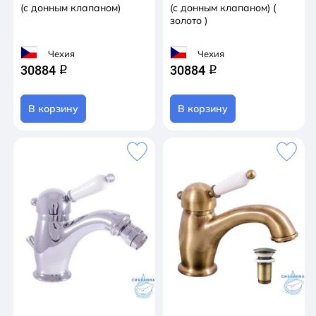
(с донным клапаном)
(с донным клапаном) (
золото )
Чехия
Чехия
30884
30884
q
q
В корзину
В корзину