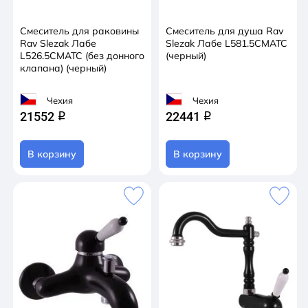
Смеситель для раковины
Смеситель для душа Rav
Rav Slezak Лабе
Slezak Лабе L581.5CMATC
L526.5CMATC (без донного
(черный)
клапана) (черный)
Чехия
Чехия
21552
22441
q
q
В корзину
В корзину