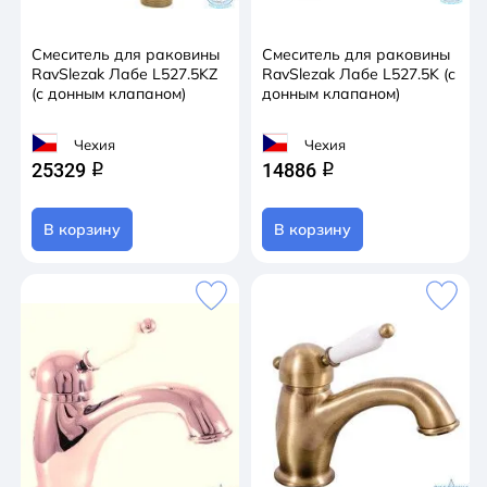
Смеситель для раковины
Смеситель для раковины
RavSlezak Лабе L527.5KZ
RavSlezak Лабе L527.5K (с
(с донным клапаном)
донным клапаном)
Чехия
Чехия
25329
14886
q
q
В корзину
В корзину