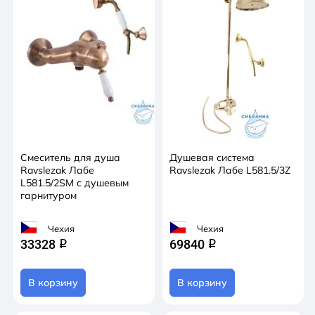
Смеситель для душа
Душевая система
Ravslezak Лабе
Ravslezak Лабе L581.5/3Z
L581.5/2SM с душевым
гарнитуром
Чехия
Чехия
33328
69840
q
q
В корзину
В корзину