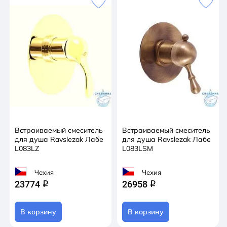
Встраиваемый смеситель
Встраиваемый смеситель
для душа Ravslezak Лабе
для душа Ravslezak Лабе
L083LZ
L083LSM
Чехия
Чехия
23774
26958
q
q
В корзину
В корзину