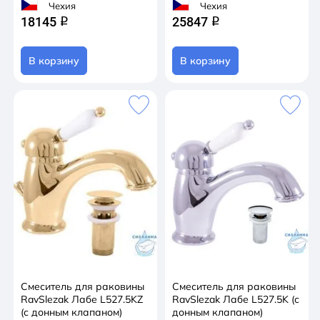
Чехия
Чехия
18145
25847
q
q
В корзину
В корзину
Смеситель для раковины
Смеситель для раковины
RavSlezak Лабе L527.5KZ
RavSlezak Лабе L527.5K (с
(с донным клапаном)
донным клапаном)