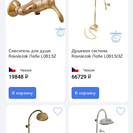
Смеситель для душа
Душевая система
Ravslezak Лабе L081.5Z
Ravslezak Лабе L081.5/3Z
Чехия
Чехия
19848
66729
q
q
В корзину
В корзину