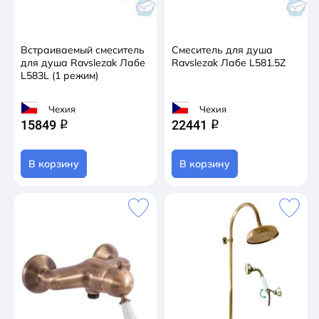
Встраиваемый смеситель
Смеситель для душа
для душа Ravslezak Лабе
Ravslezak Лабе L581.5Z
L583L (1 режим)
Чехия
Чехия
15849
22441
q
q
В корзину
В корзину