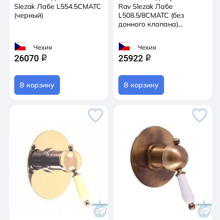
Slezak Лабе L554.5CMATC
Rav Slezak Лабе
(черный)
L508.5/8CMATC (без
донного клапана)
(черный)
Чехия
Чехия
26070
25922
q
q
В корзину
В корзину