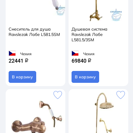
Смеситель для душа
Душевая система
Ravslezak Лабе L581.5SM
Ravslezak Лабе
L581.5/3SM
Чехия
Чехия
22441
69840
q
q
В корзину
В корзину