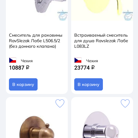
Смеситель для раковины
Встраиваемый смеситель
RavSlezak Лабе L506.5/2
для душа Ravslezak Лабе
(без донного клапана)
L083LZ
Чехия
Чехия
10887
23774
q
q
В корзину
В корзину