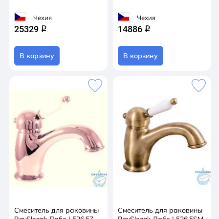
Чехия
Чехия
25329
14886
q
q
В корзину
В корзину
Смеситель для раковины
Смеситель для раковины
RavSlezak Лабе L526.5Z
RavSlezak Лабе L526.5SM