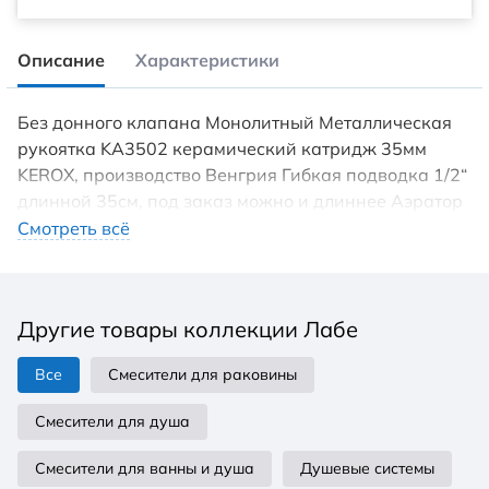
Описание
Характеристики
Без донного клапана Монолитный Металлическая
рукоятка KA3502 керамический катридж 35мм
KEROX, производство Венгрия Гибкая подводка 1/2“
длинной 35см, под заказ можно и длиннее Аэратор
Neoperl, ситечко антикальк с резиновой насадкой.
Смотреть всё
Специальная конструкция ситечка позволяет
экономить расход воды упрощает чистку
известкового налёта Смеситель из серии ЛАБЭ
Другие товары коллекции Лабе
производится в исполнении бронза
Все
Смесители для раковины
Смесители для душа
Смесители для ванны и душа
Душевые системы