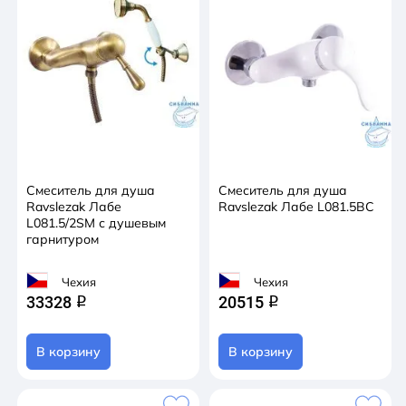
Смеситель для душа
Смеситель для душа
Ravslezak Лабе
Ravslezak Лабе L081.5BC
L081.5/2SM с душевым
гарнитуром
Чехия
Чехия
33328
20515
q
q
В корзину
В корзину