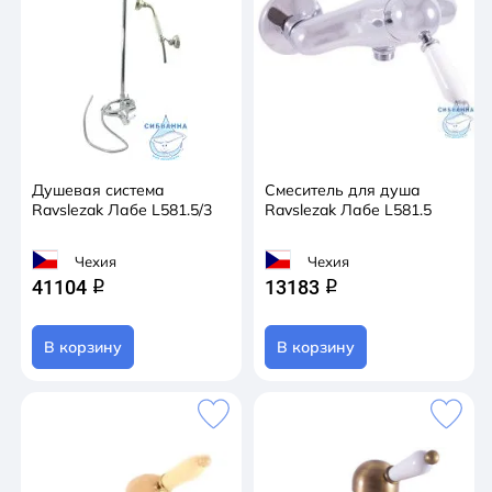
Душевая система
Смеситель для душа
Ravslezak Лабе L581.5/3
Ravslezak Лабе L581.5
Чехия
Чехия
41104
13183
q
q
В корзину
В корзину