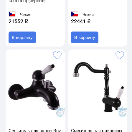
клапана) (черный)
Чехия
Чехия
21552
22441
q
q
В корзину
В корзину
Смеситель для ванны Rav
Смеситель для раковины