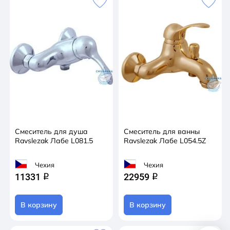
Смеситель для душа
Смеситель для ванны
Ravslezak Лабе L081.5
Ravslezak Лабе L054.5Z
Чехия
Чехия
11331
22959
q
q
В корзину
В корзину