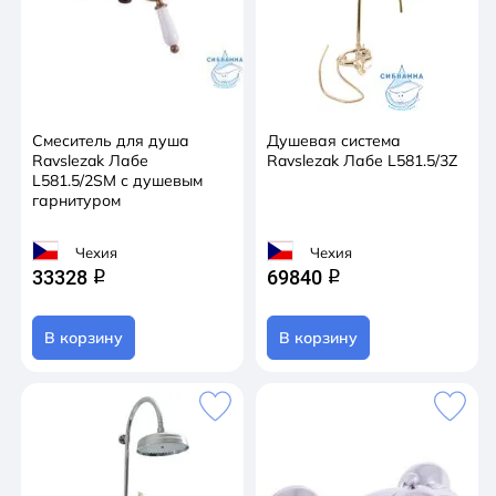
Смеситель для душа
Душевая система
Ravslezak Лабе
Ravslezak Лабе L581.5/3Z
L581.5/2SM с душевым
гарнитуром
Чехия
Чехия
33328
69840
q
q
В корзину
В корзину