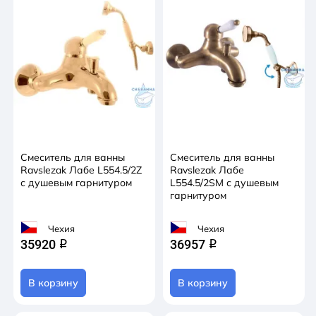
Смеситель для ванны
Смеситель для ванны
Ravslezak Лабе L554.5/2Z
Ravslezak Лабе
с душевым гарнитуром
L554.5/2SM с душевым
гарнитуром
Чехия
Чехия
35920
36957
q
q
В корзину
В корзину