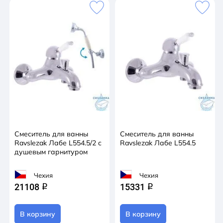
Смеситель для ванны
Смеситель для ванны
Ravslezak Лабе L554.5/2 с
Ravslezak Лабе L554.5
душевым гарнитуром
Чехия
Чехия
21108
15331
q
q
В корзину
В корзину