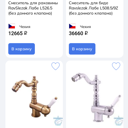
Смеситель для раковины
Смеситель для биде
RavSlezak Лабе L526.5
Ravslezak Лабе L508.5/9Z
(без донного клапана)
(без донного клапана)
Чехия
Чехия
12665
36660
q
q
В корзину
В корзину