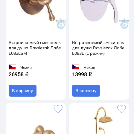
Встраиваемый смеситель
Встраиваемый смеситель
для душа Ravslezak Лабе
для душа Ravslezak Лабе
L083LSM
L083L (1 режим)
Чехия
Чехия
26958
13998
q
q
В корзину
В корзину