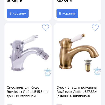
30884
30884
q
q
В корзину
В корзину
Смеситель для биде
Смеситель для раковины
Ravslezak Лабе L545.5K (с
RavSlezak Лабе L527.5SM
донным клапаном)
(с донным клапаном)