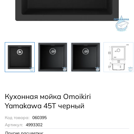
Кухонная мойка Omoikiri
Yamakawa 45T черный
Код товара:
060395
Артикул:
4993302
Другие расцветки: