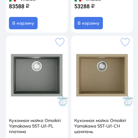
83588
53288
q
q
В корзину
В корзину
Кухонная мойка Omoikiri
Кухонная мойка Omoikiri
Yamakawa 55T-U/I-PL
Yamakawa 55T-U/I-CH
платина
шампань