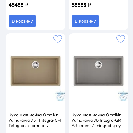
45488
58588
т.к их температура может достигать 500°С).
q
q
В корзину
В корзину
Кухонная мойка Omoikiri
Кухонная мойка Omoikiri
Yamakawa 75Т Integra-CH
Yamakawa 75 Integra-GR
Tetogranit/шампань
Artceramic/leningrad grey