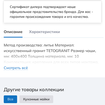
Сертификат дилера подтверждает наше
официальное представительство бренда. Для вас -
гарантия происхождения товара и его качества.
Описание
Характеристики
Метод производства: литье Материал:
искусственный гранит TETOGRANIT Размер чаши,
мм: 400x400 Толщина материала, мм: 10
Комплектация: крепления для всех типов монтажа,
донный клапан, сифон Гарантия: 15 лет Технология
Смотреть всё
производства «Tetogranit» заключается в том, что
частицы гранита, кварцевый песок и акриловую
смолу объединяют в пресс-форме и обжигают при
Другие товары коллекции
высокой температуре. Далее, для обеззараживания
поверхности добавляют ионы серебра и волокна
Все
Кухонные мойки
теторона (Tetoron), благодаря которым, на всём