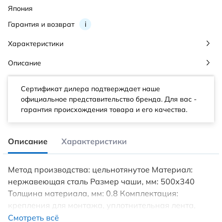
Япония
Гарантия и возврат
i
Характеристики
Описание
Сертификат дилера подтверждает наше
официальное представительство бренда. Для вас -
гарантия происхождения товара и его качества.
Описание
Характеристики
Метод производства: цельнотянутое Материал:
нержавеющая сталь Размер чаши, мм: 500x340
Толщина материала, мм: 0.8 Комплектация:
крепления для монтажа, уплотнительная лента,
донный клапан, сифон, слив, перелив
Смотреть всё