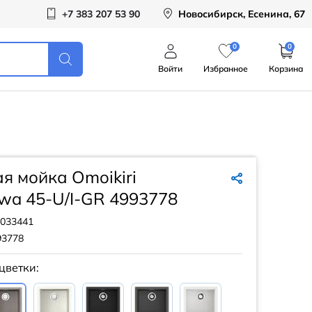
+7 383 207 53 90
Новосибирск, Есенина, 67
0
0
Войти
Избранное
Корзина
я мойка Omoikiri
wa 45-U/I-GR 4993778
033441
93778
цветки: