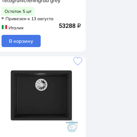
Tetogranit/leningrad grey
Остаток 5 шт
Привезем к 13 августа
53288
q
Италия
В корзину