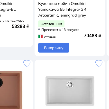
moikiri
Кухонная мойка Omoikiri
tegra-BL
Yamakawa 55 Integra-GR
й
Artceramic/leningrad grey
е у менеджера
Остаток 1 шт
53288
q
Привезем к 13 августа
70488
q
Италия
В корзину