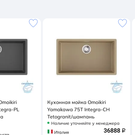
moikiri
Кухонная мойка Omoikiri
tegra-PL
Yamakawa 75Т Integra-CH
на
Tetogranit/шампань
Наличие уточняйте у менеджера
36888
q
Италия
густа