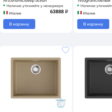
Artceramic/deep ocean
Tetogranit/белый
Наличие уточняйте у менеджера
Наличие уточняйт
63888
q
Италия
Италия
В корзину
В корзину