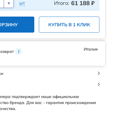
61 188
₽
Итого:
шт
ОРЗИНУ
КУПИТЬ В 1 КЛИК
Италия
возврат
i
ки
илера подтверждает наше официальное
ство бренда. Для вас - гарантия происхождения
ачества.