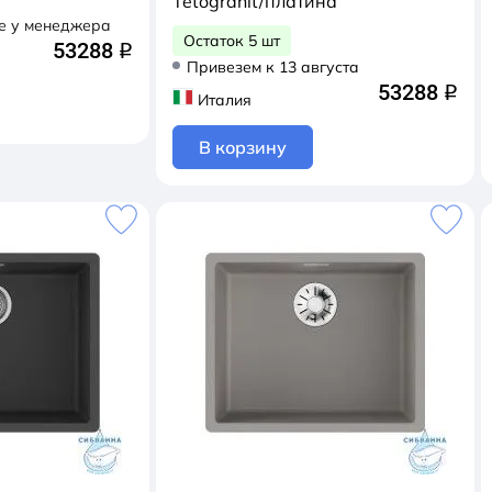
Tetogranit/платина
е у менеджера
Остаток 5 шт
53288
q
Привезем к 13 августа
53288
q
Италия
В корзину