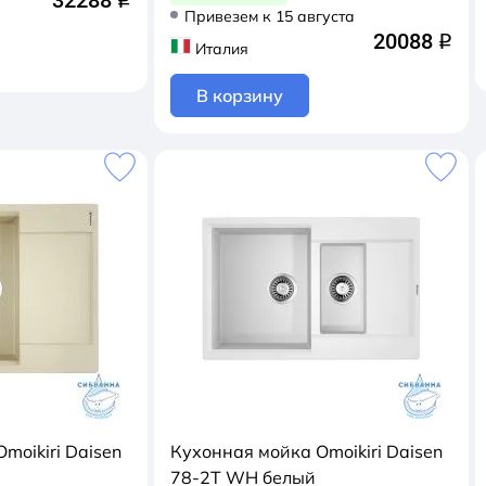
32288
q
Привезем к 15 августа
20088
q
Италия
В корзину
moikiri Daisen
Кухонная мойка Omoikiri Daisen
78-2T WH белый