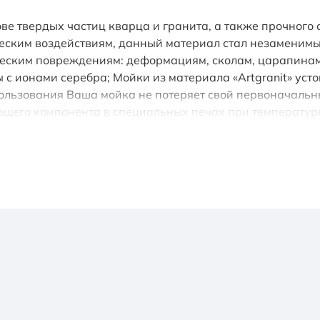
снове твердых частиц кварца и гранита, а также прочног
ским воздействиям, данный материал стал незаменимым 
ческим повреждениям: деформациям, сколам, царапинам; 
 ионами серебра; Мойки из материала «Artgranit» усто
ользования Ваша мойка не потеряет свой первоначаль
ющего компонента в специальных печах при температуре 
етается отдельно); • сифон.