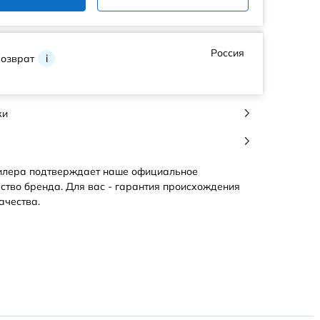
Россия
возврат
i
ки
илера подтверждает наше официальное
ство бренда. Для вас - гарантия происхождения
ачества.