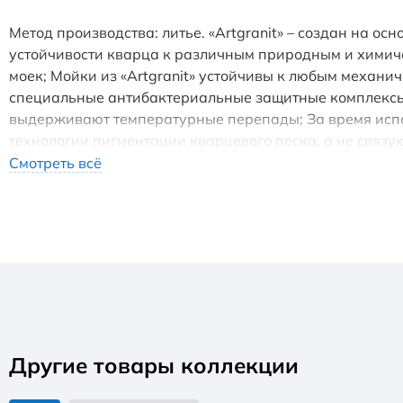
Метод производства: литье. «Artgranit» – создан на о
устойчивости кварца к различным природным и химиче
моек; Мойки из «Artgranit» устойчивы к любым механи
специальные антибактериальные защитные комплексы с
выдерживают температурные перепады; За время исп
технологии пигментации кварцевого песка, а не связу
донный клапан (автоматический донный клапан приобр
Смотреть всё
Другие товары коллекции