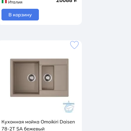
20088
q
Италия
В корзину
Кухонная мойка Omoikiri Daisen
78-2T SA бежевый