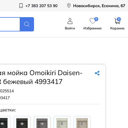
+7 383 207 53 90
Новосибирск, Есенина, 67
0
0
Войти
Избранное
Корзина
я мойка Omoikiri Daisen-
R бежевый 4993417
025514
93417
цветки: