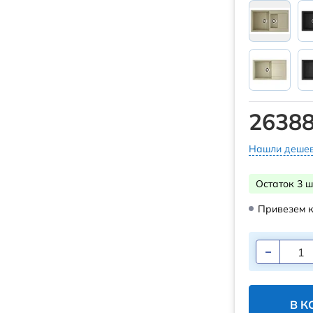
26388
Нашли дешев
Остаток 3 ш
Привезем к
В К