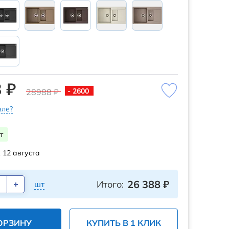
 ₽
- 2600
28988 ₽
ле?
т
 12 августа
26 388
₽
Итого:
шт
ОРЗИНУ
КУПИТЬ В 1 КЛИК