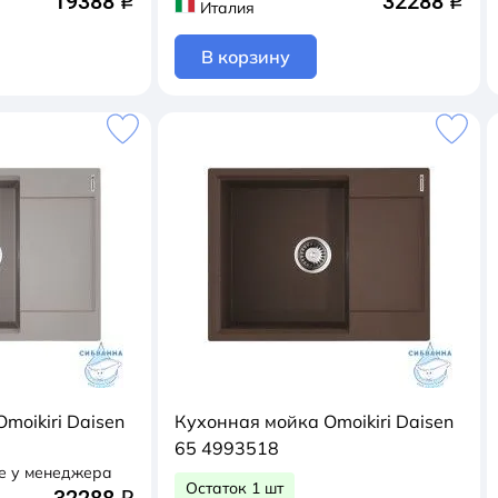
19388
32288
q
q
Италия
В корзину
moikiri Daisen
Кухонная мойка Omoikiri Daisen
65 4993518
е у менеджера
Остаток 1 шт