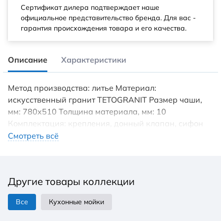
Сертификат дилера подтверждает наше
официальное представительство бренда. Для вас -
гарантия происхождения товара и его качества.
Описание
Характеристики
Метод производства: литье Материал:
искусственный гранит TETOGRANIT Размер чаши,
мм: 780x510 Толщина материала, мм: 10
Комплектация: крепления, донный клапан, сифон
Гарантия: 15 лет Оборачиваемая чаша мойки.
Смотреть всё
TETOGRANIT® — это связь гранита с акриловой
смолой, которая выявляет лучшие качества гранита:
выдерживает высокие температуры и удары. При
Другие товары коллекции
изготовлении таких моек применяется специальный
способ окрашивания частиц гранита: пигмент не
Все
Кухонные мойки
только наносится на их поверхность, но и проникает
во внутренние структуры камня благодаря