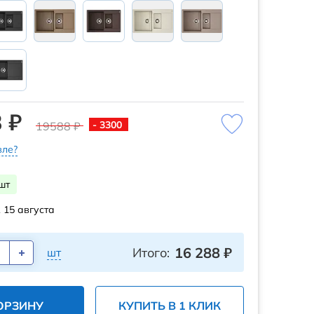
 ₽
- 3300
19588 ₽
ле?
шт
 15 августа
16 288
₽
Итого:
шт
ОРЗИНУ
КУПИТЬ В 1 КЛИК