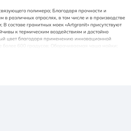
о связующего полимера; Благодаря прочности и
в различных отраслях, в том числе и в производстве
В составе гранитных моек «Artgranit» присутствуют
йчивы к термическим воздействиям и достойно
ный цвет благодаря применению инновационной
е более 600 градусов; Оборачиваемая чаша мойки;
н.