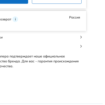
Россия
возврат
i
ки
илера подтверждает наше официальное
ство бренда. Для вас - гарантия происхождения
ачества.