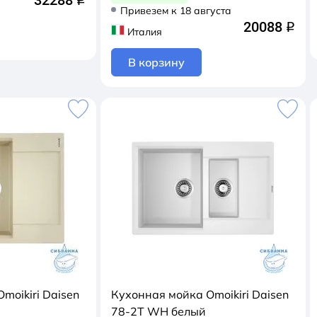
32288
q
Привезем к 18 августа
20088
q
Италия
В корзину
moikiri Daisen
Кухонная мойка Omoikiri Daisen
78-2T WH белый