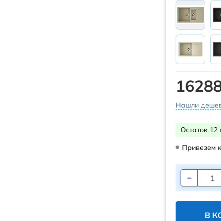
16288
Нашли дешев
Остаток 12 
Привезем к
В К