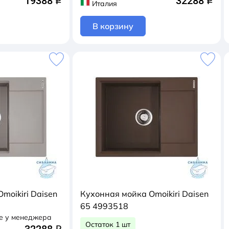
19388
32288
q
q
Италия
В корзину
moikiri Daisen
Кухонная мойка Omoikiri Daisen
65 4993518
е у менеджера
Остаток 1 шт