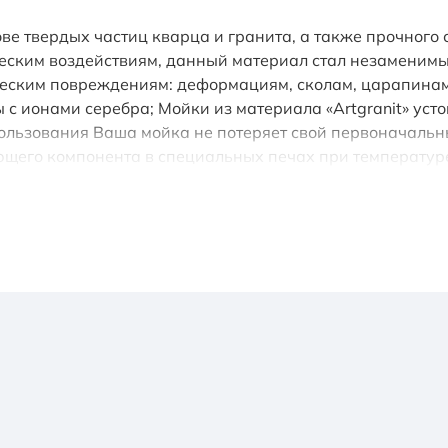
снове твердых частиц кварца и гранита, а также прочног
ским воздействиям, данный материал стал незаменимым 
ческим повреждениям: деформациям, сколам, царапинам; 
 ионами серебра; Мойки из материала «Artgranit» усто
ользования Ваша мойка не потеряет свой первоначаль
ующего компонента в специальных печах при температур
ический донный клапан приобретается отдельно); • сифо