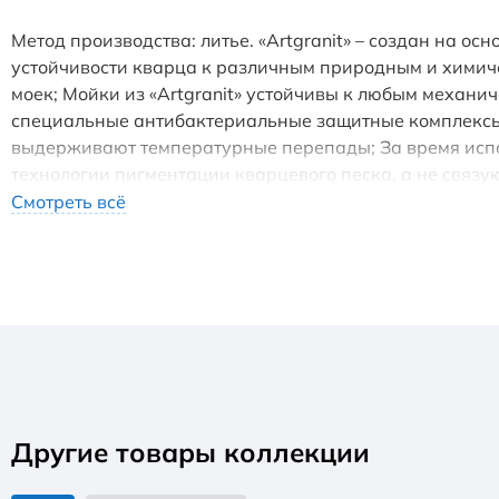
Метод производства: литье. «Artgranit» – создан на о
устойчивости кварца к различным природным и химиче
моек; Мойки из «Artgranit» устойчивы к любым механи
специальные антибактериальные защитные комплексы с
выдерживают температурные перепады; За время исп
технологии пигментации кварцевого песка, а не связ
Комплектация: • крепления; • донный клапан (автомат
Смотреть всё
Другие товары коллекции