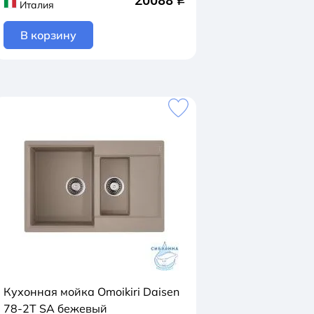
20088
q
Италия
В корзину
Кухонная мойка Omoikiri Daisen
78-2T SA бежевый