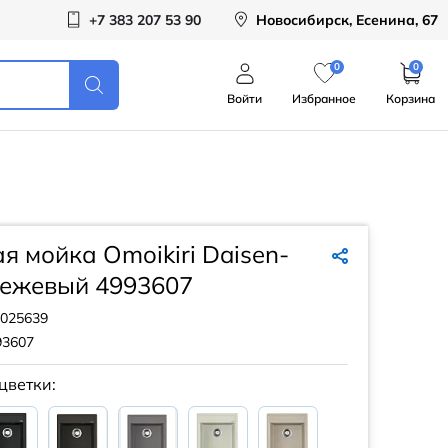
+7 383 207 53 90
Новосибирск, Есенина, 67
0
0
Войти
Избранное
Корзина
я мойка Omoikiri Daisen-
бежевый 4993607
025639
93607
цветки: