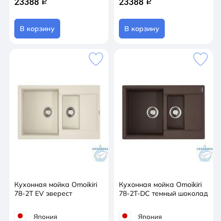
23388
23388
q
q
В корзину
В корзину
Кухонная мойка Omoikiri
Кухонная мойка Omoikiri
78-2T EV эверест
78-2T-DC темный шоколад
Япония
Япония