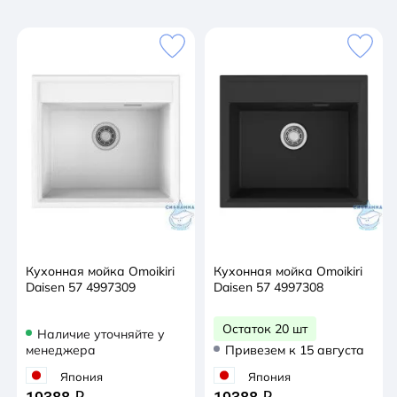
комплексы с ионами серебра; Мойки из материала
«Artgranit» устойчивы к термическим воздействиям
и достойно выдерживают температурные
перепады; За время использования Ваша мойка не
потеряет свой первоначальный цвет благодаря
применению инновационной технологии
пигментации кварцевого песка, а не связующего
компонента в специальных печах при температуре
более 600 градусов; Оборачиваемая чаша мойки;
Комплектация: • крепления; • донный клапан
(автоматический донный клапан приобретается
отдельно); • сифон.
Кухонная мойка Omoikiri
Кухонная мойка Omoikiri
Daisen 57 4997309
Daisen 57 4997308
Остаток 20 шт
Наличие уточняйте у
менеджера
Привезем к 15 августа
Япония
Япония
q
q