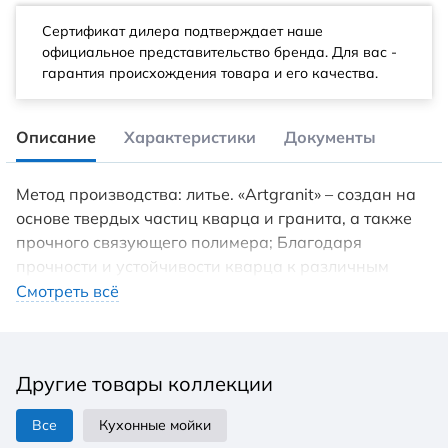
Сертификат дилера подтверждает наше
официальное представительство бренда. Для вас -
гарантия происхождения товара и его качества.
Описание
Характеристики
Документы
Метод производства: литье. «Artgranit» – создан на
основе твердых частиц кварца и гранита, а также
прочного связующего полимера; Благодаря
прочности и устойчивости кварца к различным
природным и химическим воздействиям, данный
Смотреть всё
материал стал незаменимым в различных отраслях,
в том числе и в производстве моек; Мойки из
«Artgranit» устойчивы к любым механическим
Другие товары коллекции
повреждениям: деформациям, сколам, царапинам;
В составе гранитных моек «Artgranit» присутствуют
Все
Кухонные мойки
специальные антибактериальные защитные