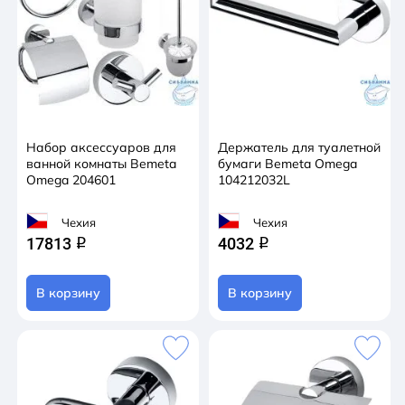
Набор аксессуаров для
Держатель для туалетной
ванной комнаты Bemeta
бумаги Bemeta Omega
Omega 204601
104212032L
Чехия
Чехия
17813
4032
q
q
В корзину
В корзину