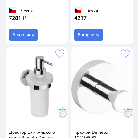
Чехия
Чехия
7281
4217
q
q
В корзину
В корзину
Дозатор для жидкого
Крючок Bemeta
мыла Bemeta Omega
104106062