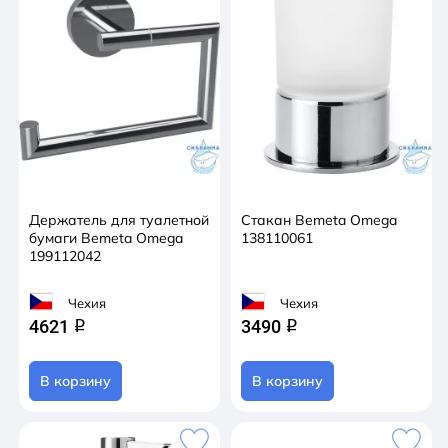
Держатель для туалетной
Стакан Bemeta Omega
бумаги Bemeta Omega
138110061
199112042
Чехия
Чехия
4621
3490
q
q
В корзину
В корзину