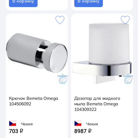
В корзину
В корзину
Крючок Bemeta Omega
Дозатор для жидкого
104506092
мыла Bemeta Omega
104309322
Чехия
Чехия
703
8987
q
q