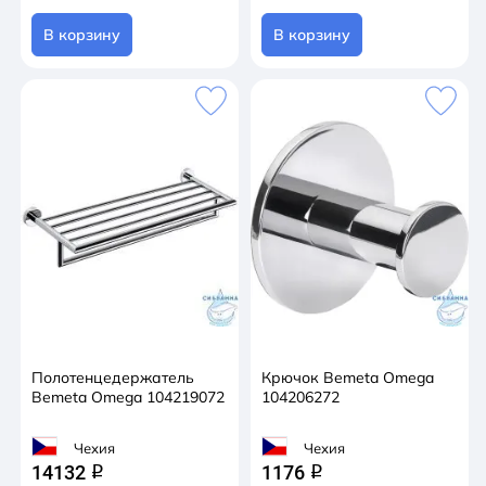
В корзину
В корзину
Полотенцедержатель
Крючок Bemeta Omega
Bemeta Omega 104219072
104206272
Чехия
Чехия
14132
1176
q
q