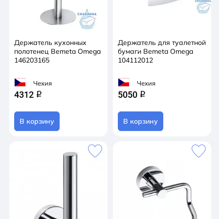
Держатель кухонных
Держатель для туалетной
полотенец Bemeta Omega
бумаги Bemeta Omega
146203165
104112012
Чехия
Чехия
4312
5050
q
q
В корзину
В корзину