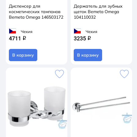
Диспенсер для
Держатель для зубных
косметических тампонов
щеток Bemeta Omega
Bemeta Omega 146503172
104110032
Чехия
Чехия
4711
3235
q
q
В корзину
В корзину