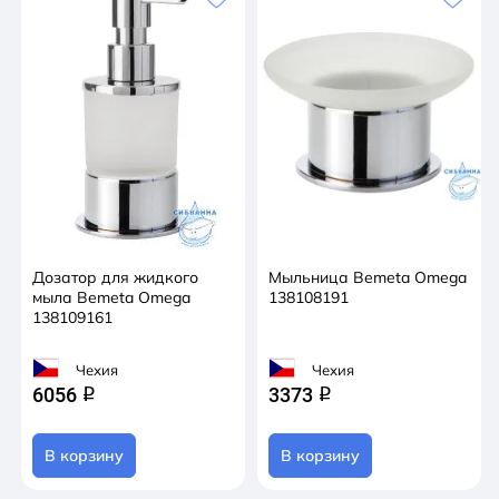
Дозатор для жидкого
Мыльница Bemeta Omega
мыла Bemeta Omega
138108191
138109161
Чехия
Чехия
6056
3373
q
q
В корзину
В корзину